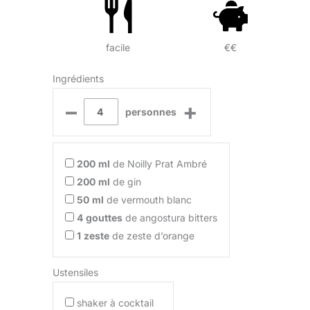
facile
€€
Ingrédients
–
+
personnes
200
ml
de Noilly Prat Ambré
200
ml
de gin
50
ml
de vermouth blanc
4
gouttes
de angostura bitters
1
zeste
de zeste d’orange
Ustensiles
shaker à cocktail