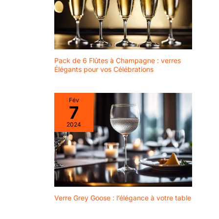
Pack de 6 Flûtes à Champagne : verres
Élégants pour vos Célébrations
Fév
7
2024
Verre Grey Goose : l’élégance à votre table