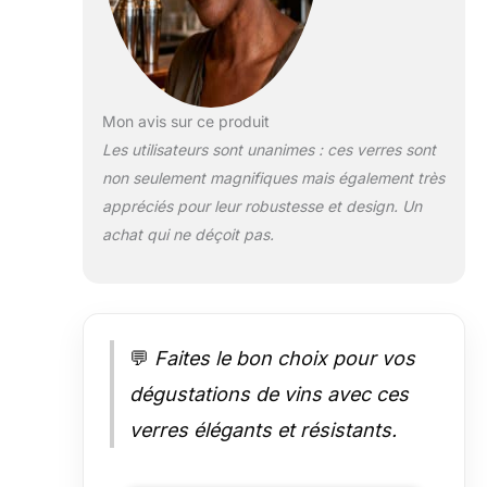
Fabriqués en
cristal sans
plomb, résistants
aux chocs et
compatibles
lave-vaisselle, ils
Mon avis sur ce produit
conservent leur
Les utilisateurs sont unanimes : ces verres sont
brillance lavage
non seulement magnifiques mais également très
après lavage.
appréciés pour leur robustesse et design. Un
Pour Toute
Occasion :
achat qui ne déçoit pas.
Sublimez vos
moments festifs
ou relaxants
grâce à ces
verres au design
💬
Faites le bon choix pour vos
sophistiqué.
dégustations de vins avec ces
Artisanat
d'Excellence :
verres élégants et résistants.
Depuis 1889,
Stölzle Lausitz
incarne