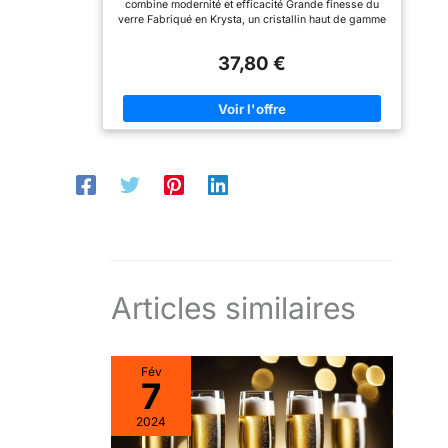
combine modernité et efficacité Grande finesse du
uniques. KROSNO,
l'ensemble de verres à vin
verre Fabriqué en Krysta, un cristallin haut de gamme
FABRICANT DE VERRE
alpina est également idéal
développé par Arc France Fabriqué à Arques, dans le
EUROPÉEN, est un
à utiliser comme cadeau
Nord de la France Expédié dans un emballage
fabricant de verre
de pendaison de
37,80 €
renforcé, neutre, dédié aux contraintes de la vente en
européen de renom,
crémaillère parfait.
ligne.
spécialisé dans la
VERRES À VIN ÉLÉGANTS
production de
- ensemble de verres
magnifiques objets en
élégants - Avec sa forme
verre pour la maison à
large et son design
travers le monde. Notre
élégant, cet ensemble de
verre est d'une qualité
verres à vin est
exceptionnelle et façonné
extrêmement gracieux,
par des artisans
tient bien en main et
hautement qualifiés et
embellit également la
passionnés. Ainsi, chaque
table.
pièce de verre possède
un caractère unique,
quelle que soit l'occasion.
Articles similaires
Fév
7
2024