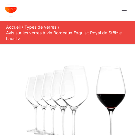
Aller
R
au
e
contenu
c
Accueil
Types de verres
h
Avis sur les verres à vin Bordeaux Exquisit Royal de Stölzle
e
Lausitz
r
c
h
e
r