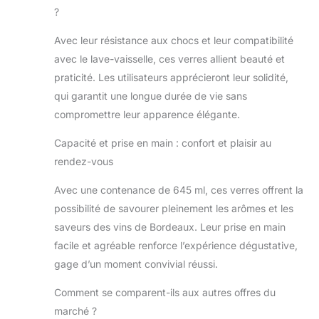
aux chocs et
?
compatibles lave-
vaisselle, ils
Avec leur résistance aux chocs et leur compatibilité
conservent leur
avec le lave-vaisselle, ces verres allient beauté et
brillance lavage
praticité. Les utilisateurs apprécieront leur solidité,
après lavage. Pour
Toute Occasion :
qui garantit une longue durée de vie sans
Sublimez vos
compromettre leur apparence élégante.
moments festifs
ou relaxants grâce
Capacité et prise en main : confort et plaisir au
à ces verres au
rendez-vous
design
sophistiqué.
Avec une contenance de 645 ml, ces verres offrent la
Artisanat
possibilité de savourer pleinement les arômes et les
d'Excellence :
saveurs des vins de Bordeaux. Leur prise en main
Depuis 1889,
Stölzle Lausitz
facile et agréable renforce l’expérience dégustative,
incarne
gage d’un moment convivial réussi.
l'excellence dans
la fabrication du
Comment se comparent-ils aux autres offres du
verre, alliant
marché ?