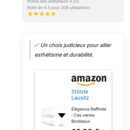
Notes des utilisateurs 4.5/5
Note de 4.5 pour 308 utilisateurs
✅
Un choix judicieux pour allier
esthétisme et durabilité.
Stölzle
Lausitz
Verres à Vin
Élégance Raffinée
Bordeaux
: Ces verres
Exquisit Royal
Bordeaux
- Lot de 6,
Exquisit Royal
645ml -