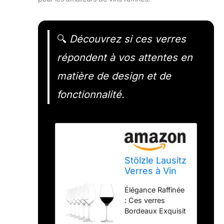
🔍
Découvrez si ces verres
répondent à vos attentes en
matière de design et de
fonctionnalité.
Stölzle Lausitz
Verres à Vin
Bordeaux
Élégance Raffinée
Exquisit Royal
: Ces verres
- Lot de 6,
Bordeaux Exquisit
645ml - Cristal
Royal séduisent
Idéal pour