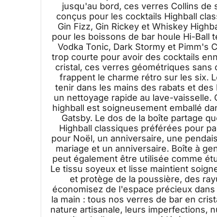
jusqu'au bord, ces verres Collins de 
conçus pour les cocktails Highball cla
Gin Fizz, Gin Rickey et Whiskey Highba
pour les boissons de bar houle Hi-Ball 
Vodka Tonic, Dark Stormy et Pimm's C
trop courte pour avoir des cocktails en
cristal, ces verres géométriques sans 
frappent le charme rétro sur les six. L
tenir dans les mains des rabats et de
un nettoyage rapide au lave-vaisselle.
highball est soigneusement emballé dan
Gatsby. Le dos de la boîte partage q
Highball classiques préférées pour p
pour Noël, un anniversaire, une pendaiso
mariage et un anniversaire. Boîte à ge
peut également être utilisée comme étui
Le tissu soyeux et lisse maintient soig
et protège de la poussière, des ray
économisez de l'espace précieux dans vo
la main : tous nos verres de bar en crist
nature artisanale, leurs imperfections