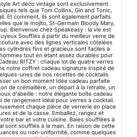
style Art déco vintage sont exclusivement
ssiques tels que Tom Collins, Gin and Tonic,
ll. Et comment, ils sont également parfaits
telles que le mojito, St-Germain Bloody Mary,
up. Bienvenue chez Speakeasy : la vie est
nuyeux Soufflés à partir du meilleur verre de
couture avec des lignes verticales côtelées
es cylindres fins et gracieux sont faciles à
s hommes tout en étant assez durables pour
 Cadeau RITZY : chaque lot de quatre verres
s notre coffret cadeau signature inspiré de
uelques-unes de nos recettes de cocktails
asser un bon moment Idée cadeau parfaite
n de crémaillère, un départ à la retraite, un
noux d'abeille : notre élégante boîte cadeau
 de rangement idéal pour verres à cocktail.
neusement chaque pièce de verrerie en place
ures et de la casse. Emballez, rangez et
tre bar et votre cuisine. Baies soufflées à
al sont soufflés à la main. En raison de cette
, nuances ou non-uniformité, comme quelques