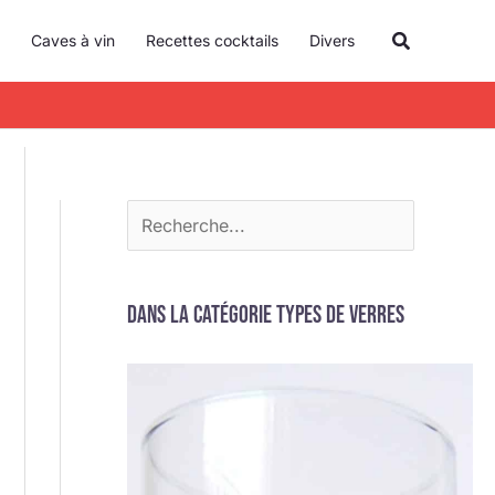
R
Recherche
Caves à vin
Recettes cocktails
Divers
e
c
h
e
r
c
h
e
Dans la catégorie Types de verres
r