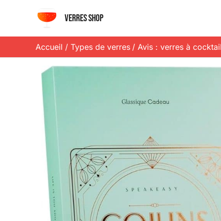
Aller
Verres shop
au
contenu
Accueil
Types de verres
Avis : verres à cocktai