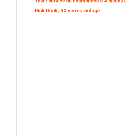
Test : service de champagne à 4 niveaux
Rink Drink, 30 verres vintage