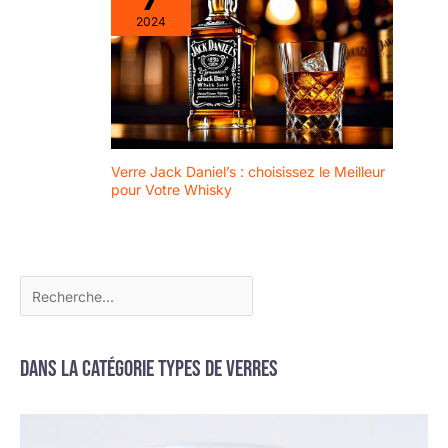
cocktails ou thé glacé.
Ces Verres à Café
2024
polyvalents conviennent à
la famille, aux bars, aux
cafés ou comme cadeau.
Ces Verres à Café
absolument polyvalents
sont le choix idéal pour
toute occasion !
Verre Jack Daniel’s : choisissez le Meilleur
pour Votre Whisky
Dans la catégorie Types de verres