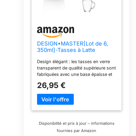
DESIGN•MASTER[Lot de 6,
350ml]-Tasses à Latte
Macchiato en Verre avec
Design élégant : les tasses en verre
anse, Tasse à café ou à thé,
transparent de qualité supérieure sont
Parfait pour le café au Latte,
fabriquées avec une base épaisse et
Cappuccino, Macchiato.
des poignées pratiques pour garder
26,95 €
les boissons chaudes ou froides
pendant une longue période, faciles à
tenir et faciles à nettoyer. Le design
élégant de l'aspect classique, lisse et
cristallin apporte plus de confort.
Parfait pour un usage quotidien et la
Disponibilité et prix à jour – informations
plupart des types d'activités.
fournies par Amazon
Polyvalente et durable : cette tasse à