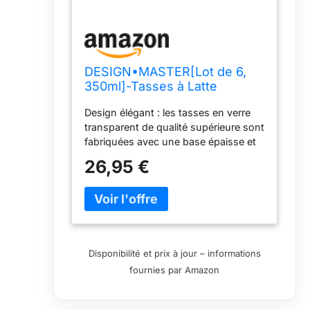
DESIGN•MASTER[Lot de 6,
350ml]-Tasses à Latte
Macchiato en Verre avec
Design élégant : les tasses en verre
anse, Tasse à café ou à thé,
transparent de qualité supérieure sont
Parfait pour le café au Latte,
fabriquées avec une base épaisse et
Cappuccino, Macchiato.
des poignées pratiques pour garder
26,95 €
les boissons chaudes ou froides
pendant une longue période, faciles à
tenir et faciles à nettoyer. Le design
élégant de l'aspect classique, lisse et
cristallin apporte plus de confort.
Parfait pour un usage quotidien et la
Disponibilité et prix à jour – informations
plupart des types d'activités.
fournies par Amazon
Polyvalente et durable : cette tasse à
café en verre de qualité supérieure de
355 ml est incroyable pour les repas