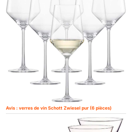
Avis : verres de vin Schott Zwiesel pur (6 pièces)