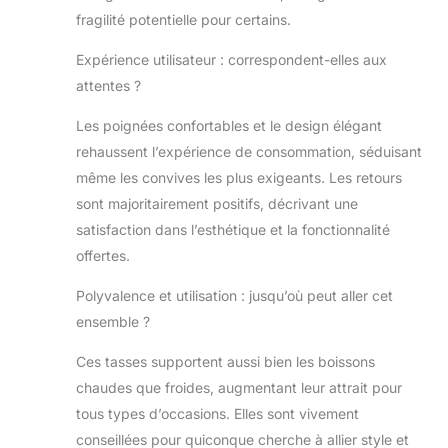
fille, une remise de diplôme, Noël, un
fragilité potentielle pour certains.
anniversaire, la fête des pères, la fête
des mères, une pendaison de crémaillère
Expérience utilisateur : correspondent-elles aux
Achetez en toute confiance : nous
attentes ?
sommes fiers de la qualité et du design
exquis de nos verres à café. Vous avez
Les poignées confortables et le design élégant
rencontré des problèmes ? Veuillez
rehaussent l’expérience de consommation, séduisant
simplement nous contacter, nous vous
offrirons une solution satisfaisante.
même les convives les plus exigeants. Les retours
sont majoritairement positifs, décrivant une
satisfaction dans l’esthétique et la fonctionnalité
offertes.
Polyvalence et utilisation : jusqu’où peut aller cet
ensemble ?
Ces tasses supportent aussi bien les boissons
chaudes que froides, augmentant leur attrait pour
tous types d’occasions. Elles sont vivement
conseillées pour quiconque cherche à allier style et