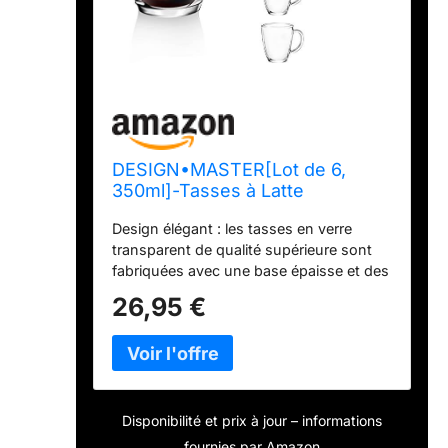
DESIGN•MASTER[Lot de 6,
350ml]-Tasses à Latte
Macchiato en Verre avec anse,
Design élégant : les tasses en verre
Tasse à café ou à thé, Parfait
transparent de qualité supérieure sont
pour le café au Latte,
fabriquées avec une base épaisse et des
Cappuccino, Macchiato.
poignées pratiques pour garder les
26,95 €
boissons chaudes ou froides pendant
une longue période, faciles à tenir et
faciles à nettoyer. Le design élégant de
l'aspect classique, lisse et cristallin
apporte plus de confort. Parfait pour un
usage quotidien et la plupart des types
Disponibilité et prix à jour – informations
d'activités. Polyvalente et durable : cette
fournies par Amazon