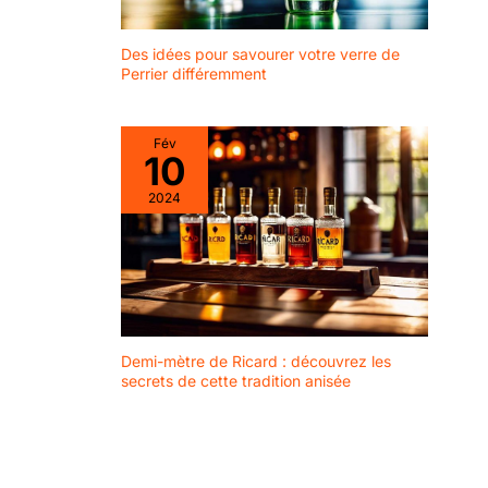
attendez-vous à
découvrir le caractère
Des idées pour savourer votre verre de
unique et charmant de
Perrier différemment
chaque pièce à la
réception.
Fév
10
2024
Demi-mètre de Ricard : découvrez les
secrets de cette tradition anisée