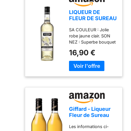
LIQUEUR DE
FLEUR DE SUREAU
VEDRENNE 20% -
SA COULEUR : Jolie
70 cl
robe jaune clair. SON
NEZ : Superbe bouquet
aux notes "florales,
16,90 €
fruitées et de rose et
litchi" avec une pointe
agrumes. SA SAVEUR :
Subtile et fruitée, note
florale​ intense.
Giffard - Liqueur
Fleur de Sureau
Sauvage - Recette
Les informations ci-
Française -