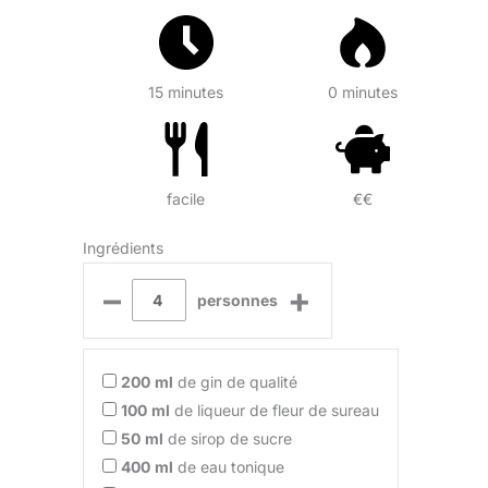
15 minutes
0 minutes
facile
€€
Ingrédients
–
+
personnes
200
ml
de gin de qualité
100
ml
de liqueur de fleur de sureau
50
ml
de sirop de sucre
400
ml
de eau tonique