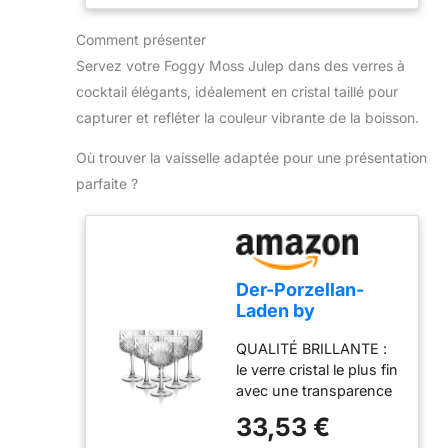
750ml convient aussi
prêt pour la prochaine
bien aux cocktails
Comment présenter
tournée
classiques qu'aux
Servez votre Foggy Moss Julep dans des verres à
créations modernes.
Emballé dans une boîte
cocktail élégants, idéalement en cristal taillé pour
élégante, ce kit complet
capturer et refléter la couleur vibrante de la boisson.
est un cadeau parfait
pour les amateurs de
Où trouver la vaisselle adaptée pour une présentation
mixologie. Que vous
parfaite ?
soyez bartender
débutant ou
expérimenté, il répond à
tous vos besoins en
matière de préparation
Der-Porzellan-
de boissons créatives
Laden by
Pasabahce
QUALITÉ BRILLANTE :
Timeless Lot de 6
le verre cristal le plus fin
verres à cocktail
avec une transparence
en cristal taillés à
étincelante assure une
facettes Passe au
33,53 €
réfraction
lave-vaisselle 490