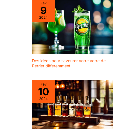
manche ergonomique
Fév
9
offre une manipulation
sûre et un plaisir
2024
harmonieux de
boisson. Détails
techniques : capacité
de 490 ml, lot de 2
verres en cristal sans
plomb, passent au
lave-vaisselle et
Des idées pour savourer votre verre de
robustes. La hauteur et
Perrier différemment
le diamètre
s'harmonisent avec de
nombreuses boissons.
Fév
10
2024