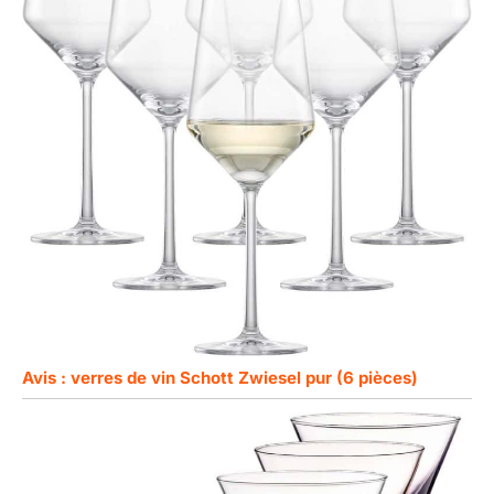
Avis : verres de vin Schott Zwiesel pur (6 pièces)