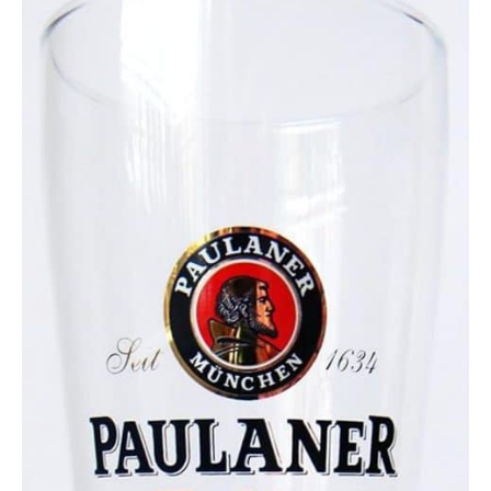
ces qualités
exceptionnelles, Krysta
sublime l'art de la table,
et illuminera vos
réceptions, vos moments
conviviaux et vos
dégustations.