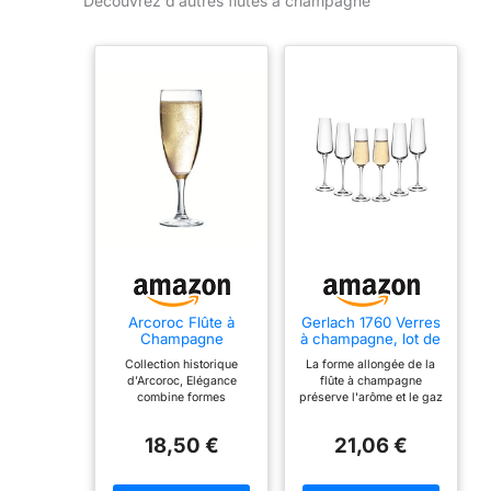
Découvrez d’autres flûtes à champagne
Arcoroc Flûte à
Gerlach 1760 Verres
Champagne
à champagne, lot de
Elegance 17 cl Lot
6, 200 ml, verres à
Collection historique
La forme allongée de la
de 6
champagne, flûtes à
d’Arcoroc, Elégance
flûte à champagne
champagne, verres
combine formes
préserve l'arôme et le gaz
à vin, passent au
intemporelles et
carbonique plus
lave-vaisselle,
fonctionnalité. Pour les
longtemps. Parfait pour le
modernes
18,50 €
21,06 €
brasseries traditionnelles,
champagne, le prosecco
Elégance est une
ou d'autres vins
collection profonde de 6
mousseux - Idéal pour un