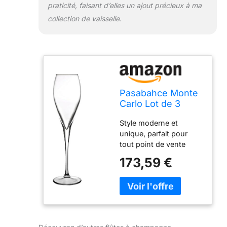
praticité, faisant d’elles un ajout précieux à ma
collection de vaisselle.
Pasabahce Monte
Carlo Lot de 3
flûtes à
Style moderne et
champagne 22,5 cl
unique, parfait pour
tout point de vente
contemporain
173,59 €