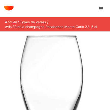
Aller
R
au
e
contenu
c
Accueil
Types de verres
h
Avis flûtes à champagne Pasabahce Monte Carlo 22, 5 cl
e
r
c
h
e
r