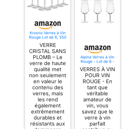
Krosno Verres à Vin
Rouge Lot de 6, 550
ml, Merlot,
VERRE
Collection Avant-
Garde
CRISTAL SANS
PLOMB – Le
Alpina Verres à Vin
Rouge - Lot de 6 -
verre de haute
53cl - Résistant au
qualité met
VERRES À VIN
Lave-Vaisselle -
Cadeau pour le Vin
non seulement
POUR VIN
en valeur le
ROUGE - En
contenu des
tant que
verres, mais
véritable
les rend
amateur de
également
vin, vous
extrêmement
savez que le
durables et
verre à vin
résistants aux
parfait