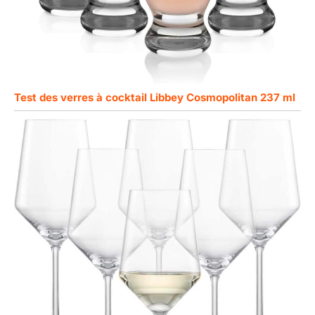
Test des verres à cocktail Libbey Cosmopolitan 237 ml