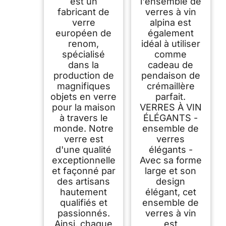
est un
l'ensemble de
fabricant de
verres à vin
verre
alpina est
européen de
également
renom,
idéal à utiliser
spécialisé
comme
dans la
cadeau de
production de
pendaison de
magnifiques
crémaillère
objets en verre
parfait.
pour la maison
VERRES À VIN
à travers le
ÉLÉGANTS -
monde. Notre
ensemble de
verre est
verres
d'une qualité
élégants -
exceptionnelle
Avec sa forme
et façonné par
large et son
des artisans
design
hautement
élégant, cet
qualifiés et
ensemble de
passionnés.
verres à vin
Ainsi, chaque
est