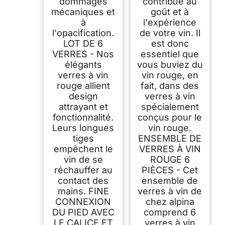
dommages
contribue au
mécaniques et
goût et à
à
l'expérience
l'opacification.
de votre vin. Il
LOT DE 6
est donc
VERRES - Nos
essentiel que
élégants
vous buviez du
verres à vin
vin rouge, en
rouge allient
fait, dans des
design
verres à vin
attrayant et
spécialement
fonctionnalité.
conçus pour le
Leurs longues
vin rouge.
tiges
ENSEMBLE DE
empêchent le
VERRES À VIN
vin de se
ROUGE 6
réchauffer au
PIÈCES - Cet
contact des
ensemble de
mains. FINE
verres à vin de
CONNEXION
chez alpina
DU PIED AVEC
comprend 6
LE CALICE ET
verres à vin