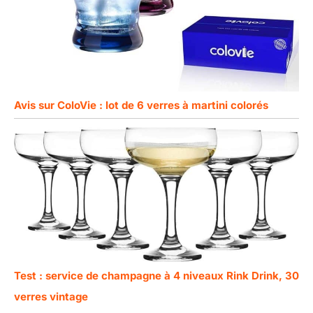
Avis sur ColoVie : lot de 6 verres à martini colorés
Test : service de champagne à 4 niveaux Rink Drink, 30
verres vintage