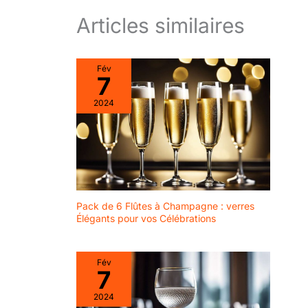
Articles similaires
Fév
7
2024
Pack de 6 Flûtes à Champagne : verres
Élégants pour vos Célébrations
Fév
7
2024