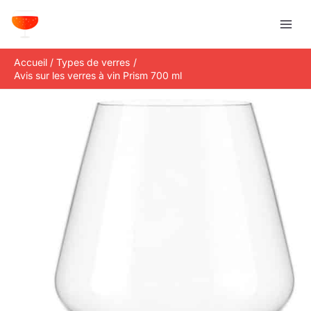
Aller
R
au
e
contenu
c
Accueil
Types de verres
h
Avis sur les verres à vin Prism 700 ml
e
r
c
h
e
r