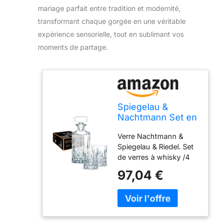
mariage parfait entre tradition et modernité,
transformant chaque gorgée en une véritable
expérience sensorielle, tout en sublimant vos
moments de partage.
Spiegelau &
Nachtmann Set en
Cristal 1 décanteur
Verre Nachtmann &
+ 2 Verres à
Spiegelau & Riedel. Set
Whisky
de verres à whisky /4
Transparent
617 71 Noblesse 71
97,04 €