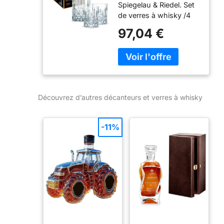
Spiegelau & Riedel. Set
Whisky
de verres à whisky /4
Transparent
617 71 Noblesse 71
97,04 €
Découvrez d’autres décanteurs et verres à whisky
-11%