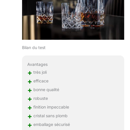
Bilan du test
Avantages
+
très joli
+
efficace
+
bonne qualité
+
robuste
+
finition impeccable
+
cristal sans plomb
+
emballage sécurisé