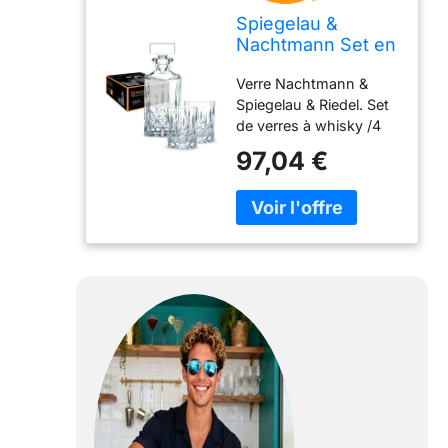
Spiegelau &
Nachtmann Set en
Cristal 1 décanteur
Verre Nachtmann &
+ 2 Verres à
Spiegelau & Riedel. Set
Whisky
de verres à whisky /4
Transparent
617 71 Noblesse 71
97,04 €