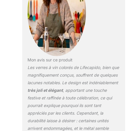
tenir, ce qui les rend
faciles à secouer pour
libérer l'arôme du vin et
nos mains peuvent
mieux isoler la
température des verres
à vin métalliques, vous
apprécierez
certainement le goût
Mon avis sur ce produit
original du vin rouge.
Cadeaux parfaits : nous
Les verres à vin colorés de Lifecapido, bien que
offrons une variété de
magnifiquement conçus, souffrent de quelques
couleurs et différents
lacunes notables. Le design est indéniablement
ensembles, vous
très joli et élégant
, apportant une touche
pouvez choisir un
ensemble de verres à
festive et raffinée à toute célébration, ce qui
vin en acier inoxydable
pourrait explique pourquoi ils sont tant
comme cadeau de
appréciés par les clients. Cependant, la
Noël, cadeau
durabilité laisse à désirer : certaines unités
d'anniversaire, cadeau
de mariage, cadeau de
arrivent endommagées, et le métal semble