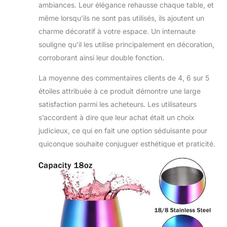
ambiances. Leur élégance rehausse chaque table, et
inoxydable 18/8 304 de
même lorsqu’ils ne sont pas utilisés, ils ajoutent un
haute qualité,
incassables, durables
charme décoratif à votre espace. Un internaute
et gardent le froid
souligne qu’il les utilise principalement en décoration,
mieux que les verres à
corroborant ainsi leur double fonction.
vin ordinaires.
Multifonction : les
La moyenne des commentaires clients de 4, 6 sur 5
verres à vin en acier
étoiles attribuée à ce produit démontre une large
inoxydable d'une
satisfaction parmi les acheteurs. Les utilisateurs
capacité de 530 ml
peuvent répondre à vos
s’accordent à dire que leur achat était un choix
besoins pour de
judicieux, ce qui en fait une option séduisante pour
nombreuses boissons :
quiconque souhaite conjuguer esthétique et praticité.
vin, cocktail,
champagne, jus, sodas,
eau, et ils sont
également adaptés
pour de nombreuses
occasions telles que les
fêtes, la piscine, la
plage, le pique-nique, le