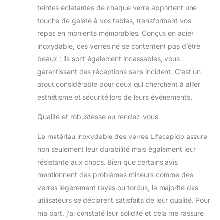
de ces verres à vin
teintes éclatantes de chaque verre apportent une
incassables est facile à
touche de gaieté à vos tables, transformant vos
tenir, ce qui les rend
repas en moments mémorables. Conçus en acier
faciles à secouer pour
inoxydable, ces verres ne se contentent pas d’être
libérer l'arôme du vin et
nos mains peuvent
beaux ; ils sont également incassables, vous
mieux isoler la
garantissant des réceptions sans incident. C’est un
température des verres
atout considérable pour ceux qui cherchent à allier
à vin métalliques, vous
esthétisme et sécurité lors de leurs événements.
apprécierez
certainement le goût
Qualité et robustesse au rendez-vous
original du vin rouge.
Cadeaux parfaits : nous
Le matériau inoxydable des verres Lifecapido assure
offrons une variété de
non seulement leur durabilité mais également leur
couleurs et différents
ensembles, vous
résistante aux chocs. Bien que certains avis
pouvez choisir un
mentionnent des problèmes mineurs comme des
ensemble de verres à
verres légèrement rayés ou tordus, la majorité des
vin en acier inoxydable
utilisateurs se déclarent satisfaits de leur qualité. Pour
comme cadeau de
Noël, cadeau
ma part, j’ai constaté leur solidité et cela me rassure