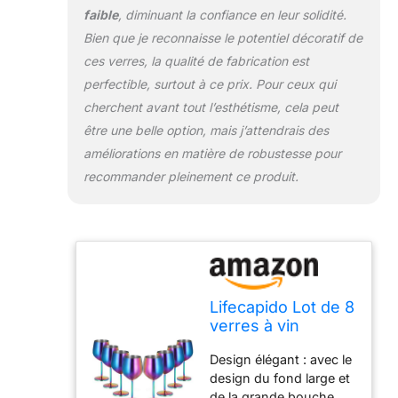
pendaison de
faible
, diminuant la confiance en leur solidité.
crémaillère, cadeau de
Bien que je reconnaisse le potentiel décoratif de
fiançailles, cadeau de
ces verres, la qualité de fabrication est
fête prénuptiale,
cadeau d'anniversaire,
perfectible, surtout à ce prix. Pour ceux qui
cadeau de
cherchent avant tout l’esthétisme, cela peut
Thanksgiving pour
être une belle option, mais j’attendrais des
votre famille, mari,
améliorations en matière de robustesse pour
épouse, papa, maman,
recommander pleinement ce produit.
sœur, amis, collègues,
amateurs de vin... Ce
cadeau unique et
attentionné les fera
certainement se sentir
heureux et chaleureux.
Matériau de qualité
Lifecapido Lot de 8
supérieure : ces 8
verres à vin
verres à vin en acier
colorés en acier
inoxydable sont
Design élégant : avec le
inoxydable de 532
fabriqués en acier
design du fond large et
ml avec brosse
inoxydable 18/8 304 de
de la grande bouche,