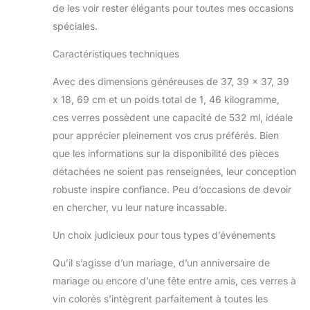
d'anniversaire, cadeau
de les voir rester élégants pour toutes mes occasions
de mariage, cadeau de
spéciales.
pendaison de
crémaillère, cadeau de
Caractéristiques techniques
fiançailles, cadeau de
fête prénuptiale,
Avec des dimensions généreuses de 37, 39 x 37, 39
cadeau d'anniversaire,
x 18, 69 cm et un poids total de 1, 46 kilogramme,
cadeau de
ces verres possèdent une capacité de 532 ml, idéale
Thanksgiving pour
votre famille, mari,
pour apprécier pleinement vos crus préférés. Bien
épouse, papa, maman,
que les informations sur la disponibilité des pièces
sœur, amis, collègues,
détachées ne soient pas renseignées, leur conception
amateurs de vin... Ce
robuste inspire confiance. Peu d’occasions de devoir
cadeau unique et
attentionné les fera
en chercher, vu leur nature incassable.
certainement se sentir
Un choix judicieux pour tous types d’événements
heureux et chaleureux.
Matériau de qualité
Qu’il s’agisse d’un mariage, d’un anniversaire de
supérieure : ces 8
verres à vin en acier
mariage ou encore d’une fête entre amis, ces verres à
inoxydable sont
vin colorés s’intègrent parfaitement à toutes les
fabriqués en acier