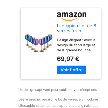
Lifecapido Lot de 8
verres à vin
colorés en acier
Design élégant : avec le
inoxydable de 532
design du fond large et
ml avec brosse
de la grande bouche,
pour fête, bureau,
nos verres à vin à pied
mariage,
69,97 €
en acier inoxydable
anniversaire de
sont non seulement
mariage
stables et empêchent le
vin de se renverser,
mais permettent
également au vin de se
Un design captivant pour sublimer vos réceptions
fondre mieux avec l'air,
améliorant l'expérience
Dès le premier regard, le lot de verres à vin colorés
de boisson. Tige
Lifecapido séduit par son apparence originale. Les
élégante : la longue tige