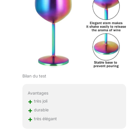
camping, les
barbecues, la
randonnée...
Bilan du test
Avantages
+
très joli
+
durable
+
très élégant