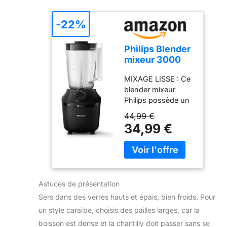
vous soyez –
bureau, sport ou
-22%
voyage MIXAGE
PUISSANT : Ses 4
Philips Blender
lames en acier
mixeur 3000
inoxydable et son
ProBlend,
moteur de 300 W
MIXAGE LISSE : Ce
450W, 1,9L +
permettent des
blender mixeur
gourde
résultats ultra
Philips possède un
nomade, Noir
lisses, même avec
moteur de 450 W
44,99 €
des ingrédients
pour des smoothies
34,99 €
durs comme les
onctueux en 45
glaçons ou les
secondes. Deux
fruits congelés
vitesses, fonction
ÉLÉGANT ET
Pulse et jusqu’à
ROBUSTE : Son
19 000 tours/min
design en acier
Astuces de présentation
pour un mixage
inoxydable résiste
rapide et
Sers dans des verres hauts et épais, bien froids. Pour
au temps, est facile
homogène. TAILLE
un style caraïbe, choisis des pailles larges, car la
à nettoyer, et
FAMILIALE : Blender
apporte une touche
boisson est dense et la chantilly doit passer sans se