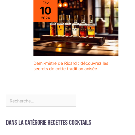
manche, légère
Fév
10
pour une utilisation
facile, va au lave-
2024
vaisselle. Idéal pour
les grands verres à
cocktail, mélange
dans de grands
shakers.
【Occasions
applicables】 cette
Demi-mètre de Ricard : découvrez les
cuillère de bar
secrets de cette tradition anisée
brillante est un
must pour la
maison, le bar, la
fête, le café, le
magasin de thé au
lait, le pub, le
restaurant, etc. Les
amateurs de
cocktails doivent
Dans la catégorie Recettes cocktails
absolument
posséder cet