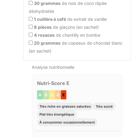
30
grammes
de noix de coco râpée
déshydratée
1
cuillère à café
de extrait de vanille
8
pièces
de glaçons (en sachet)
4
rosaces
de chantilly en bombe
20
grammes
de copeaux de chocolat blanc
(en sachet)
Analyse nutritionnelle
Nutri-Score E
A
B
C
D
E
Très riche en graisses saturées
Très sucré
Plat très énergétique
À consommer occasionnellement