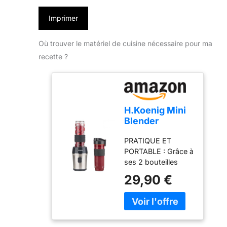
Imprimer
Où trouver le matériel de cuisine nécessaire pour ma
recette ?
H.Koenig Mini
Blender
Smoothie
PRATIQUE ET
Mixeur SMOO9
PORTABLE : Grâce à
– 570ml, 300W,
ses 2 bouteilles
4 Lames Inox,
portables et
sans BPA, 2
29,90 €
couvercles
Bouteilles
hermétique,
Portables avec
préparez, emportez
Couvercles de
et savourez vos
Voyage
boissons où que