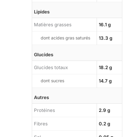
Lipides
Matières grasses
16.1 g
dont acides gras saturés
13.3 g
Glucides
Glucides totaux
18.2 g
dont sucres
14.7 g
Autres
Protéines
2.9 g
Fibres
0.2 g