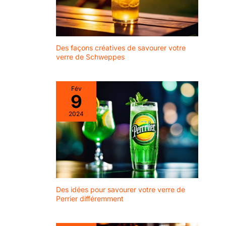
mélange faciles.
【Conception de
cuillère longue】 La
cuillère à cocktail de
30 cm s'adapte à
Des façons créatives de savourer votre
verre de Schweppes
pratiquement
toutes les tailles de
tasse, parfaite pour
Fév
les récipients
9
presque profonds,
les verres à
2024
mélanger, les
grandes carafes, les
carafes plus
grandes, les
shakers à cocktail
et les grands verres
à cocktail. 【Facile à
Des idées pour savourer votre verre de
utiliser et à
Perrier différemment
nettoyer】Cuillère à
cocktail avec long