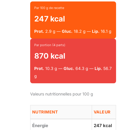
Par 100 g de recette
247 kcal
Prot.
2.9 g —
Gluc.
18.2 g —
Lip.
16.1 g
Par portion (4 parts)
870 kcal
Prot.
10.3 g —
Gluc.
64.3 g —
Lip.
56.7
g
Valeurs nutritionnelles pour 100 g
NUTRIMENT
VALEUR
Énergie
247 kcal