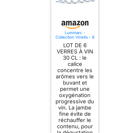
Luminarc -
Collection Vinetis - 6
verres à pied 30 cl -
LOT DE 6
Design moderne et
élégant - Fabriqués
VERRES À VIN
en France -
30 CL : le
Emballage renforcé
calice
concentre les
arômes vers le
buvant et
permet une
oxygénation
progressive du
vin. La jambe
fine évite de
réchauffer le
contenu, pour
la dégustation