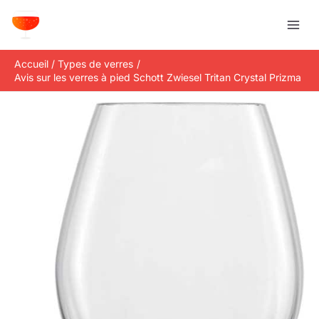
Aller
R
au
e
contenu
c
Accueil
Types de verres
h
Avis sur les verres à pied Schott Zwiesel Tritan Crystal Prizma
e
r
c
h
e
r