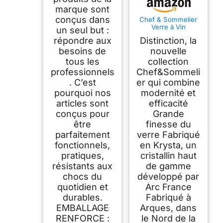
marque sont
conçus dans
Chef & Sommelier
Verre à Vin
un seul but :
Distinction 38 cl Lot
répondre aux
Distinction, la
de 6
besoins de
nouvelle
tous les
collection
professionnels
Chef&Sommeli
. C’est
er qui combine
pourquoi nos
modernité et
articles sont
efficacité
conçus pour
Grande
être
finesse du
parfaitement
verre Fabriqué
fonctionnels,
en Krysta, un
pratiques,
cristallin haut
résistants aux
de gamme
chocs du
développé par
quotidien et
Arc France
durables.
Fabriqué à
EMBALLAGE
Arques, dans
RENFORCE :
le Nord de la