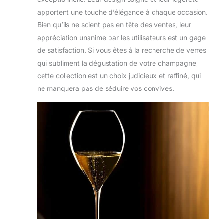
apportent une touche d’élégance à chaque occasion.
Bien qu’ils ne soient pas en tête des ventes, leur
appréciation unanime par les utilisateurs est un gage
de satisfaction. Si vous êtes à la recherche de verres
qui subliment la dégustation de votre champagne,
cette collection est un choix judicieux et raffiné, qui
ne manquera pas de séduire vos convives.