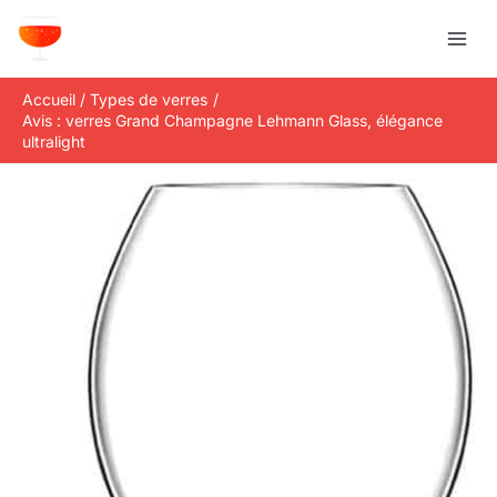
Aller
R
au
e
contenu
c
Accueil
Types de verres
h
Avis : verres Grand Champagne Lehmann Glass, élégance
e
ultralight
r
c
h
e
r