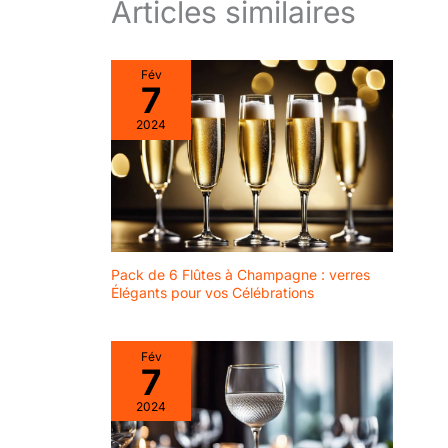
Articles similaires
Fév
7
2024
Pack de 6 Flûtes à Champagne : verres
Élégants pour vos Célébrations
Fév
7
2024