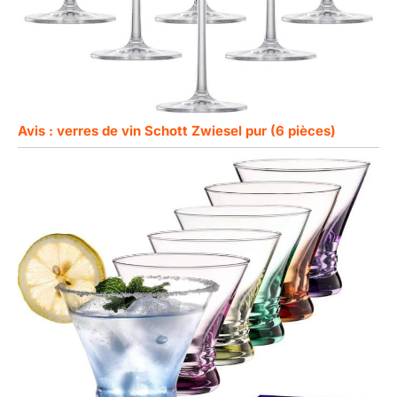
Avis : verres de vin Schott Zwiesel pur (6 pièces)