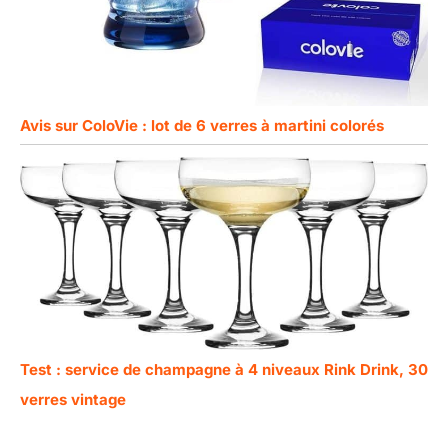
Avis sur ColoVie : lot de 6 verres à martini colorés
Test : service de champagne à 4 niveaux Rink Drink, 30
verres vintage