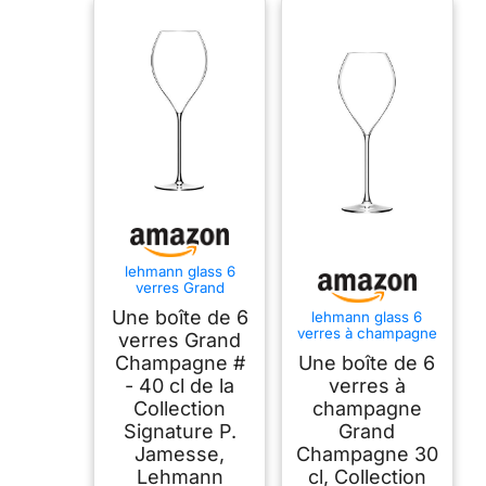
lehmann glass 6
verres Grand
Champagne # 40 cl,
Une boîte de 6
lehmann glass 6
Collection Signature
verres à champagne
P. Jamesse,
verres Grand
Grand Champagne
Ultralight
Champagne #
Une boîte de 6
30 cl, Collection
Signature P.
- 40 cl de la
verres à
Jamesse
Collection
champagne
Signature P.
Grand
Jamesse,
Champagne 30
Lehmann
cl, Collection