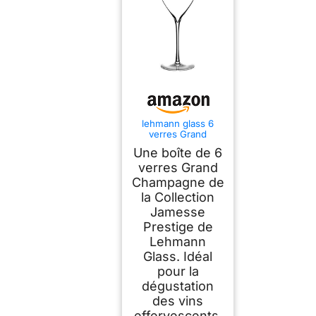
lehmann glass 6
verres Grand
Champagne 45 cl,
Une boîte de 6
Jamesse Prestige,
Soufflé Bouche
verres Grand
Champagne de
la Collection
Jamesse
Prestige de
Lehmann
Glass. Idéal
pour la
dégustation
des vins
effervescents.