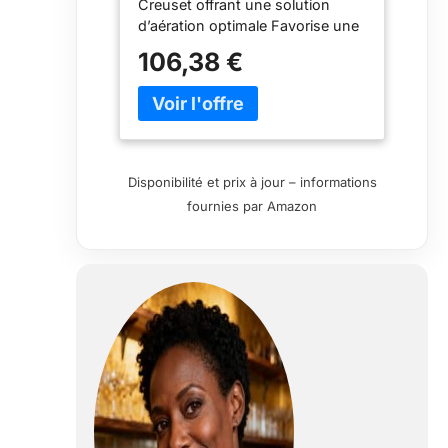
Creuset offrant une solution
d’aération optimale Favorise une
bone oxygénation du vin, et ainsi
106,38 €
une libération des arômes
subtiles À appliquer directement
sur le goulot de la bouteille,
Maintient la bouteille
verticalement dans la carafe,
Écoulement du vin le long des
Disponibilité et prix à jour – informations
parois Idéal pour le service des
fournies par Amazon
vins jeunes Contenu : 1x Le
Creuset Vitesse, Décanteur à Vin,
WA142, Garantie : 5 ans,
Materiau : Verre,
59149010005401