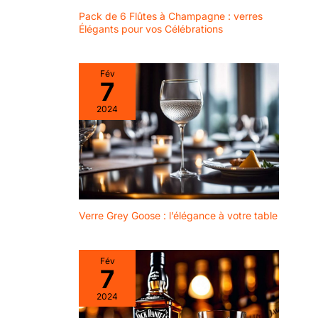
𝗡𝗢𝗨𝗦 𝗦𝗢𝗠𝗠𝗘𝗦
𝗧𝗢𝗨𝗝𝗢𝗨𝗥𝗦 𝗟𝗔 𝗣𝗢𝗨𝗥
Pack de 6 Flûtes à Champagne : verres
𝗩𝗢𝗨𝗦 – n'hésitez pas à
Élégants pour vos Célébrations
vous en convaincre vous-
même et à commander
encore aujourd'hui. Si
vous n'êtes pas satisfait, il
Fév
vous suffit de vous
7
adresser à notre
assistance 24 heures sur
24, 7 jours sur 7 et nous
2024
trouverons certainement
une solution satisfaisante
pour vous.
Verre Grey Goose : l’élégance à votre table
Fév
7
2024