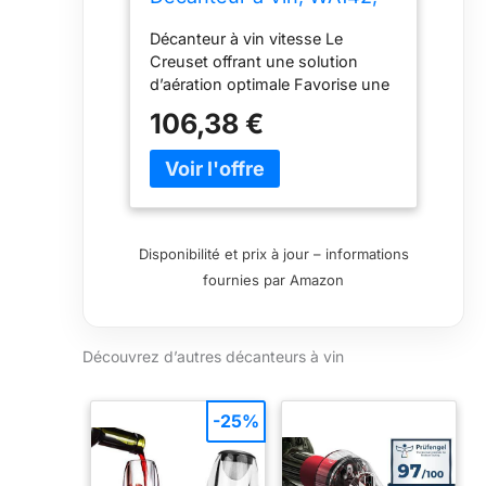
Verre, 59149010005401
Décanteur à vin vitesse Le
Creuset offrant une solution
d’aération optimale Favorise une
bone oxygénation du vin, et ainsi
106,38 €
une libération des arômes
subtiles À appliquer directement
sur le goulot de la bouteille,
Maintient la bouteille
verticalement dans la carafe,
Écoulement du vin le long des
Disponibilité et prix à jour – informations
parois Idéal pour le service des
fournies par Amazon
vins jeunes Contenu : 1x Le
Creuset Vitesse, Décanteur à Vin,
WA142, Garantie : 5 ans,
Découvrez d’autres décanteurs à vin
Materiau : Verre,
59149010005401
-25%