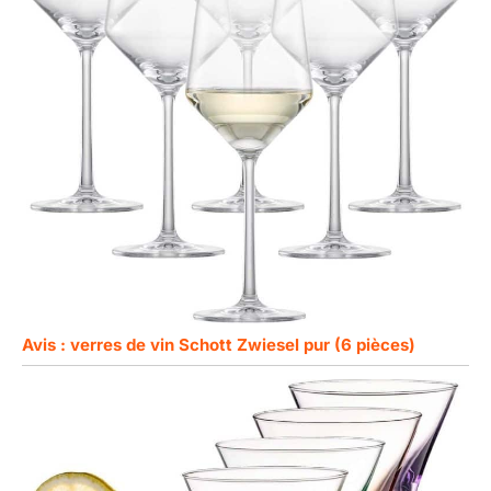
Avis : verres de vin Schott Zwiesel pur (6 pièces)