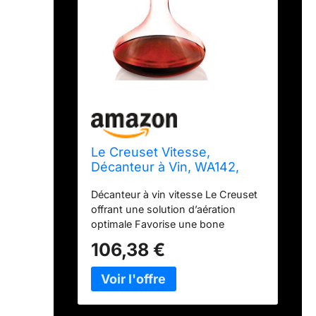
Le Creuset Vitesse,
Décanteur à Vin, WA142,
Verre, 59149010005401
Décanteur à vin vitesse Le Creuset
offrant une solution d’aération
optimale Favorise une bone
oxygénation du vin, et ainsi une
106,38 €
libération des arômes subtiles À
appliquer directement sur le goulot
de la bouteille, Maintient la bouteille
verticalement dans la carafe,
Écoulement du vin le long des