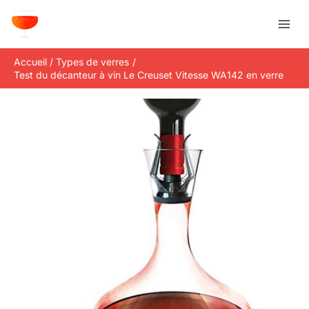
Aller
R
au
e
contenu
c
Accueil
Types de verres
h
Test du décanteur à vin Le Creuset Vitesse WA142 en verre
e
r
c
h
e
r