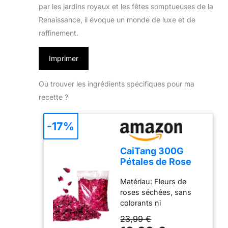
par les jardins royaux et les fêtes somptueuses de la
Renaissance, il évoque un monde de luxe et de
raffinement.
Imprimer
Où trouver les ingrédients spécifiques pour ma
recette ?
-17%
CaiTang 300G
Pétales de Rose
Naturelles,
Matériau: Fleurs de
Pétales de Rose
roses séchées, sans
Rouge, Confettis
colorants ni
de Rose Mariage,
conservateur Poids:
Fleurs Séchées de
23,99 €
environ 300g.
Rose pour Mariage