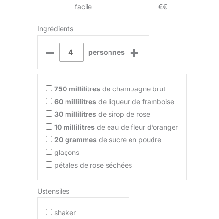
facile
€€
Ingrédients
–
+
personnes
750
millilitres
de champagne brut
60
millilitres
de liqueur de framboise
30
millilitres
de sirop de rose
10
millilitres
de eau de fleur d’oranger
20
grammes
de sucre en poudre
glaçons
pétales de rose séchées
Ustensiles
shaker