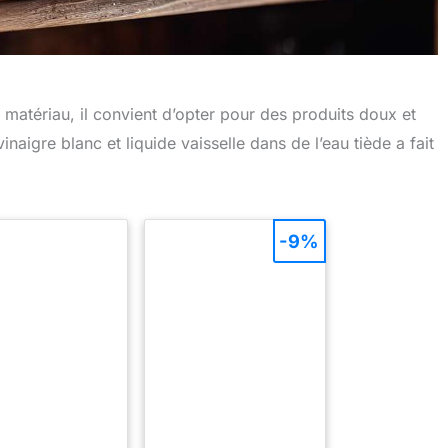
matériau, il convient d’opter pour des produits doux et
aigre blanc et liquide vaisselle dans de l’eau tiède a fait
-9%