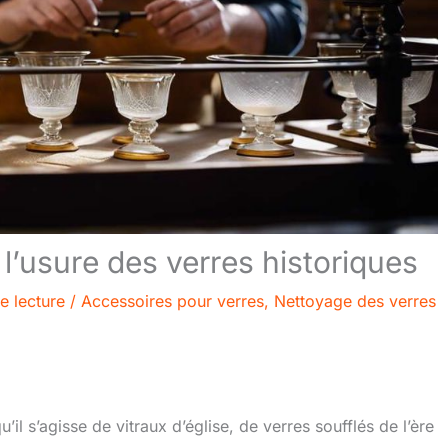
r l’usure des verres historiques
e lecture
/
Accessoires pour verres
,
Nettoyage des verres
’il s’agisse de vitraux d’église, de verres soufflés de l’ère