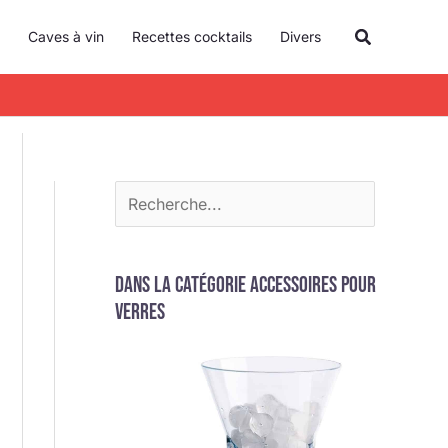
R
Recherche
Caves à vin
Recettes cocktails
Divers
e
c
h
e
r
c
h
e
Dans la catégorie Accessoires pour
r
verres