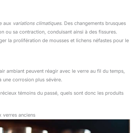
le aux
variations climatiques
. Des changements brusques
 ou sa contraction, conduisant ainsi à des fissures.
ger la prolifération de mousses et lichens néfastes pour le
ir ambiant peuvent réagir avec le verre au fil du temps,
à une corrosion plus sévère.
récieux témoins du passé, quels sont donc les produits
x verres anciens