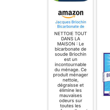
Jacques Briochin
Bicarbonate de
Soude en Poudre
NETTOIE TOUT
ECOCERT 900g
DANS LA
Maxi Format -
MAISON : Le
Nettoyant Multi
Surface Naturel,
bicarbonate de
Anti Mauvaises
soude Briochin
Odeurs - Sachet
est un
Refermable
incontournable
,L'emballage peut
du ménage. Ce
varier
produit ménager
nettoie,
dégraisse et
élimine les
mauvaises
odeurs sur
toutes les