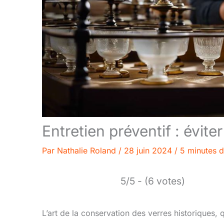
Entretien préventif : évite
Par
Nathalie Roland
/
28 juin 2024
/
5 minutes d
5/5 - (6 votes)
L’art de la conservation des verres historiques, qu