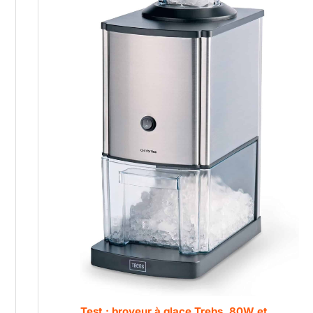
Test : broyeur à glace Trebs, 80W et