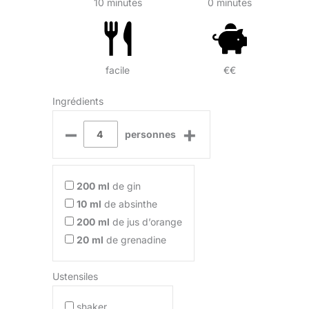
10 minutes
0 minutes
facile
€€
Ingrédients
–
+
personnes
200
ml
de gin
10
ml
de absinthe
200
ml
de jus d’orange
20
ml
de grenadine
Ustensiles
shaker