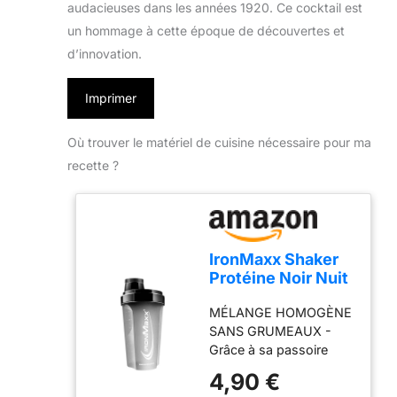
audacieuses dans les années 1920. Ce cocktail est
un hommage à cette époque de découvertes et
d’innovation.
Imprimer
Où trouver le matériel de cuisine nécessaire pour ma
recette ?
IronMaxx Shaker
Protéine Noir Nuit
700 ml – Anti-fuite
MÉLANGE HOMOGÈNE
avec passoire et
SANS GRUMEAUX -
graduation
Grâce à sa passoire
précise,
intégrée, ce shaker
accessoire
4,90 €
protéine assure un
pratique pour la