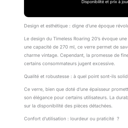
Disponibilité et prix à j
Design et esthétique : digne d’une époque révol
Le design du Timeless Roaring 20’s évoque une 
une capacité de 270 ml, ce verre permet de sav
charme vintage. Cependant, la promesse de fine
certains consommateurs jugent excessive.
Qualité et robustesse : à quel point sont-ils soli
Ce verre, bien que doté d’une épaisseur promett
son élégance pour certains utilisateurs. La durab
sur la disponibilité des pièces détachées.
Confort d’utilisation : lourdeur ou praticité ?