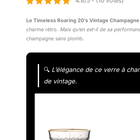
4.8/5 - (10 votes)
Le Timeless Roaring 20’s Vintage Champagn
charme rétro.
Mais qu’en est-il de sa performan
champagne sans plomb.
🔍
L’élégance de ce verre à cha
de vintage.