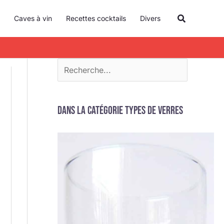
R
Recherche
Caves à vin
Recettes cocktails
Divers
e
c
h
e
r
c
Dans la catégorie Types de verres
h
e
r