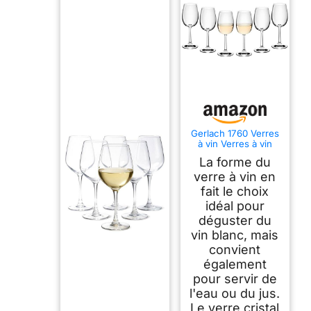
Gerlach 1760 Verres
à vin Verres à vin
blanc Lot de 6
La forme du
verres à vin blanc
280 ml Verre à vin
verre à vin en
en cristal Passe au
fait le choix
lave-vaisselle Débit
idéal pour
déguster du
vin blanc, mais
convient
également
pour servir de
l'eau ou du jus.
Le verre cristal