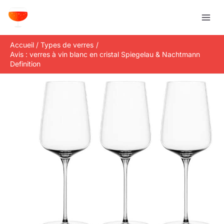
Aller
R
au
e
contenu
c
Accueil
Types de verres
h
Avis : verres à vin blanc en cristal Spiegelau & Nachtmann
e
Definition
r
c
h
e
r