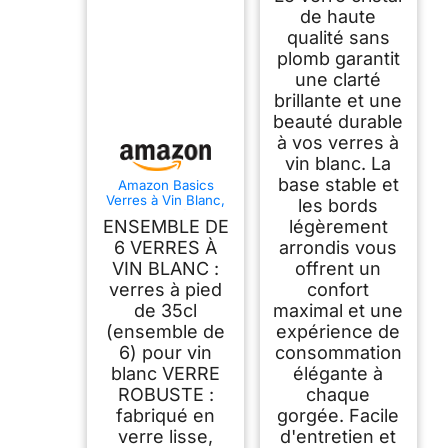
de haute
qualité sans
plomb garantit
une clarté
brillante et une
beauté durable
à vos verres à
vin blanc. La
base stable et
Amazon Basics
Verres à Vin Blanc,
les bords
Lot de 6 Pièces,
ENSEMBLE DE
légèrement
35,5cl, Compatible
Lave-Vaisselle
6 VERRES À
arrondis vous
VIN BLANC :
offrent un
verres à pied
confort
de 35cl
maximal et une
(ensemble de
expérience de
6) pour vin
consommation
blanc VERRE
élégante à
ROBUSTE :
chaque
fabriqué en
gorgée. Facile
verre lisse,
d'entretien et