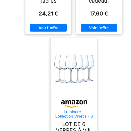
faciles
cadeau.
24,21 €
17,60 €
Luminarc -
Collection Vinetis - 6
verres à pied 30 cl -
LOT DE 6
Design moderne et
élégant - Fabriqués
VERRES À VIN