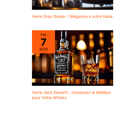
Verre Grey Goose : l’élégance à votre table
Fév
7
2024
Verre Jack Daniel’s : choisissez le Meilleur
pour Votre Whisky