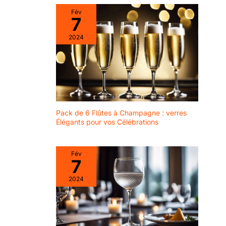
Fév
7
2024
Pack de 6 Flûtes à Champagne : verres
Élégants pour vos Célébrations
Fév
7
2024