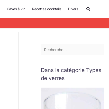
R
Recherche
Caves à vin
Recettes cocktails
Divers
e
c
h
e
r
c
h
e
Dans la catégorie Types
r
de verres