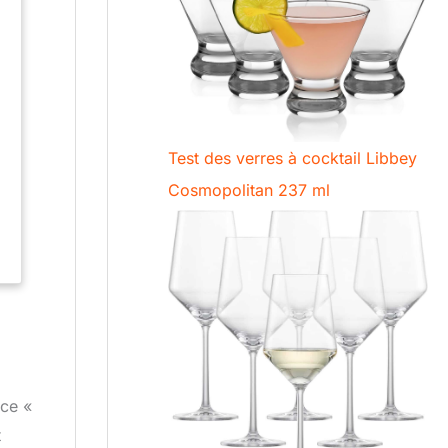
.
Test des verres à cocktail Libbey
Cosmopolitan 237 ml
nce «
t