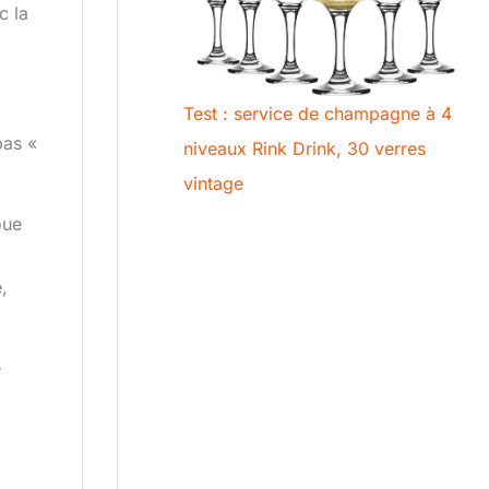
c la
Test : service de champagne à 4
pas «
niveaux Rink Drink, 30 verres
vintage
oue
,
e