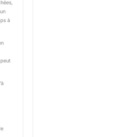
chées,
 un
mps à
en
 peut
’à
de