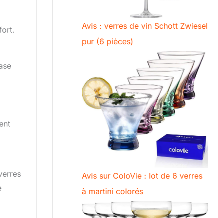
Avis : verres de vin Schott Zwiesel
fort.
pur (6 pièces)
case
ent
verres
Avis sur ColoVie : lot de 6 verres
e
à martini colorés