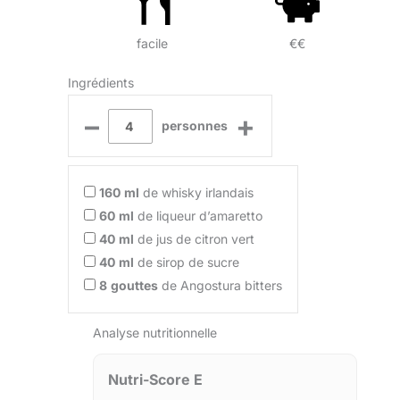
facile
€€
Ingrédients
–
+
personnes
160
ml
de whisky irlandais
60
ml
de liqueur d’amaretto
40
ml
de jus de citron vert
40
ml
de sirop de sucre
8
gouttes
de Angostura bitters
Analyse nutritionnelle
Nutri-Score E