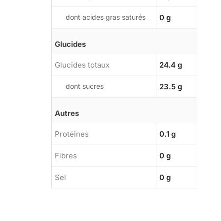
dont acides gras saturés
0 g
Glucides
Glucides totaux
24.4 g
dont sucres
23.5 g
Autres
Protéines
0.1 g
Fibres
0 g
Sel
0 g