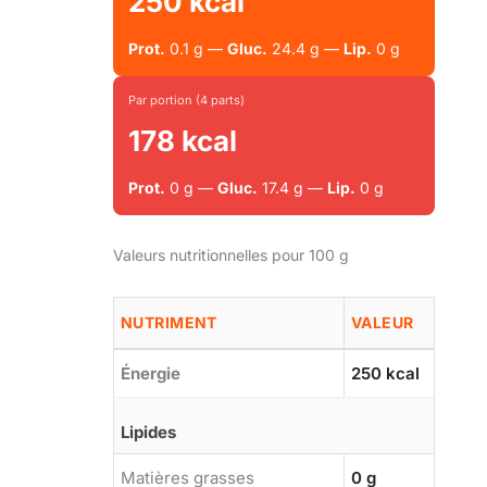
250 kcal
Prot.
0.1 g —
Gluc.
24.4 g —
Lip.
0 g
Par portion (4 parts)
178 kcal
Prot.
0 g —
Gluc.
17.4 g —
Lip.
0 g
Valeurs nutritionnelles pour 100 g
NUTRIMENT
VALEUR
Énergie
250 kcal
Lipides
Matières grasses
0 g