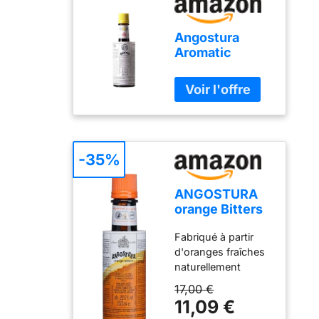
Angostura
Aromatic
Bitters 200ml
(flacon de
200ml)
-35%
ANGOSTURA
orange Bitters
bouteille 100ml
Fabriqué à partir
d'oranges fraîches
naturellement
mûries dans le soleil
17,00 €
des Caraïbes
11,09 €
baigné de soleil