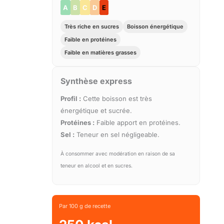
A
B
C
D
E
Très riche en sucres
Boisson énergétique
Faible en protéines
Faible en matières grasses
Synthèse express
Profil :
Cette boisson est très
énergétique et sucrée.
Protéines :
Faible apport en protéines.
Sel :
Teneur en sel négligeable.
À consommer avec modération en raison de sa
teneur en alcool et en sucres.
Par 100 g de recette