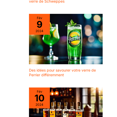
verre de Schweppes
restauration et les
hôtels. Forme
classique et style
Fév
universel. Lavable au
9
lave-vaisselle.
Excellent rapport
2024
qualité-prix.
VISUALITÉ : Les
verres sont
parfaitement
ergonomiques et
résistants aux
dommages
Des idées pour savourer votre verre de
mécaniques. Ils sont
Perrier différemment
idéaux pour tous
types de boissons,
cocktails, boissons
Fév
10
ou desserts, et
conviennent
2024
parfaitement à une
utilisation dans les
pubs, bars,