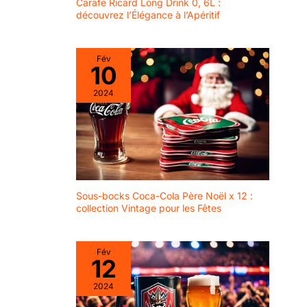
Carafe Ricard Long Drink 0, 6L :
découvrez l’Élégance à l’Apéritif
Fév
10
2024
Sous-bocks Coca-Cola Père Noël x 12 :
collection Vintage pour les Fêtes
Fév
12
2024