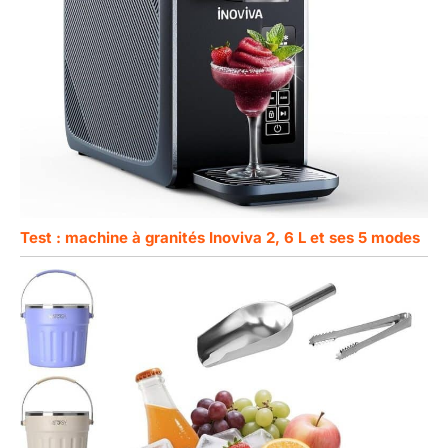
Test : machine à granités Inoviva 2, 6 L et ses 5 modes