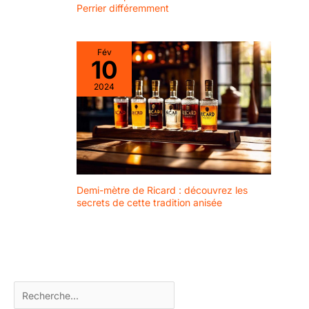
emballage】Il y a 10
Perrier différemment
pailles + 2 brosses + 1
boîte dans la
combinaison, et
Fév
chaque paille est bien
10
fixée et pas facile à
2024
casser. Il peut être
parfaitement présenté
devant vous. 🍸
【Garantie du produit】
Notre principe de
service est de satisfaire
les clients à 100 %. Si
vous avez des
Demi-mètre de Ricard : découvrez les
secrets de cette tradition anisée
questions, n'hésitez
pas à nous contacter.
Nos pailles en verre ont
des bords lisses qui
peuvent protéger vos
lèvres.