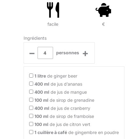
facile
€
Ingrédients
–
+
personnes
1
litre
de ginger beer
400
ml
de jus d’ananas
400
ml
de jus de mangue
100
ml
de sirop de grenadine
400
ml
de jus de cranberry
100
ml
de sirop de framboise
100
ml
de jus de citron vert
1
cuillère à café
de gingembre en poudre