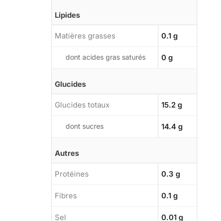
Lipides
Matières grasses
0.1 g
dont acides gras saturés
0 g
Glucides
Glucides totaux
15.2 g
dont sucres
14.4 g
Autres
Protéines
0.3 g
Fibres
0.1 g
Sel
0.01 g