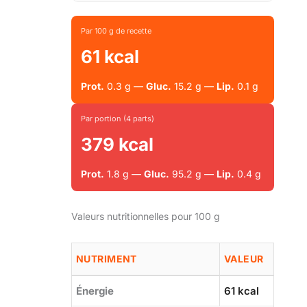
Par 100 g de recette
61 kcal
Prot.
0.3 g —
Gluc.
15.2 g —
Lip.
0.1 g
Par portion (4 parts)
379 kcal
Prot.
1.8 g —
Gluc.
95.2 g —
Lip.
0.4 g
Valeurs nutritionnelles pour 100 g
NUTRIMENT
VALEUR
Énergie
61 kcal