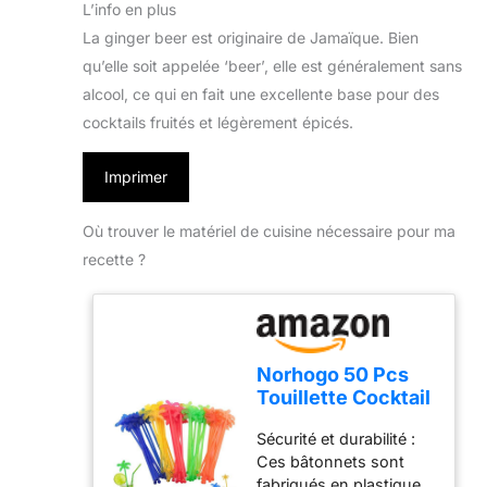
L’info en plus
La ginger beer est originaire de Jamaïque. Bien
qu’elle soit appelée ‘beer’, elle est généralement sans
alcool, ce qui en fait une excellente base pour des
cocktails fruités et légèrement épicés.
Imprimer
Où trouver le matériel de cuisine nécessaire pour ma
recette ?
Norhogo 50 Pcs
Touillette Cocktail
Swizzle pour Bar
Sécurité et durabilité :
Boissons, Café,
Ces bâtonnets sont
17.6cm
fabriqués en plastique,