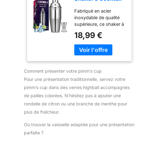
en INOX 750ml
Fabriqué en acier
avec Filtre
inoxydable de qualité
Interne, Doseur à
supérieure, ce shaker à
Double Mesure
cocktail 750ml résiste à
(1/2 et 1 oz)
18,99 €
la corrosion et aux
Shaker à Cocktail
chocs. Son design
Professionnel Bar
ergonomique avec
et Maison, Anti-
couvercle étanche
Fuite et Durable
permet un mélange
rapide et sans
Comment présenter votre pimm’s cup
éclaboussures, idéal
Pour une présentation traditionnelle, servez votre
pour les cocktails
pimm’s cup dans des verres highball accompagnés
maison ou
de pailles colorées. N’hésitez pas à ajouter une
professionnels Le kit
inclut un doseur à deux
rondelle de citron ou une branche de menthe pour
côtés (1/2 et 1 oz) pour
plus de fraîcheur.
mesurer avec précision
les ingrédients. Parfait
Où trouver la vaisselle adaptée pour une présentation
pour les recettes
parfaite ?
classiques ou créatives,