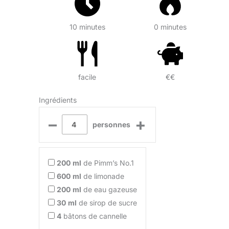
10 minutes
0 minutes
facile
€€
Ingrédients
–
+
personnes
200
ml
de Pimm’s No.1
600
ml
de limonade
200
ml
de eau gazeuse
30
ml
de sirop de sucre
4
bâtons de cannelle