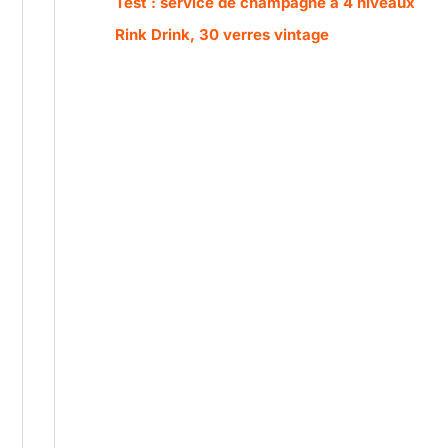
Test : service de champagne à 4 niveaux
Rink Drink, 30 verres vintage