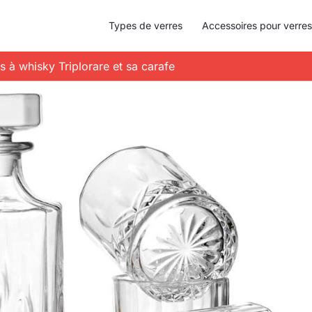
Types de verres
Accessoires pour verres
es à whisky Triplorare et sa carafe