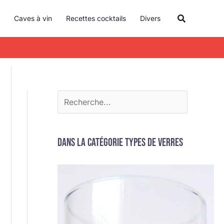
R
Recherche
Caves à vin
Recettes cocktails
Divers
e
c
h
e
r
c
h
e
Dans la catégorie Types de verres
r