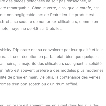
lité des pièces détachées ne soit pas renseignée, la
vité remarquable. Chaque verre, ainsi que la carafe, est
out non négligeable lors de l’entretien. Le produit est
.fr et a su séduire de nombreux utilisateurs, comme en
e note moyenne de 4,8 sur 5 étoiles.
 whisky Triplorare ont su convaincre par leur qualité et leur
arantit une réception en parfait état, bien que quelques
nmoins, la majorité des utilisateurs soulignent la solidité
sign rétro est souvent préféré à des modèles plus modernes
lité de prise en main. De plus, la contenance des verres
arômes d’un bon scotch ou d’un rhum raffiné.
ter Triplorare est souvent mis en avant dans les avis des