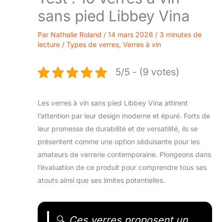
sans pied Libbey Vina
Par
Nathalie Roland
/
14 mars 2026
/
3 minutes de
lecture
/
Types de verres
,
Verres à vin
5/5 - (9 votes)
Les verres à vin sans pied Libbey Vina attirent
l’attention par leur design moderne et épuré. Forts de
leur promesse de durabilité et de versatilité, ils se
présentent comme une option séduisante pour les
amateurs de verrerie contemporaine. Plongeons dans
l’évaluation de ce produit pour comprendre tous ses
atouts ainsi que ses limites potentielles.
🔍
Ces verres proposent un