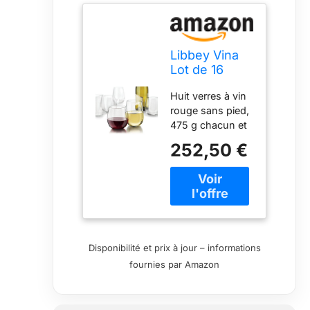
Libbey Vina
Lot de 16
verres à vin
Huit verres à vin
sans pied
rouge sans pied,
475 g chacun et
huit verres à vin
252,50 €
blanc sans pied,
500 ml chacun
En verre Fait
partie de la
célèbre série Vina
de Libbey
Excellent cadeau
Disponibilité et prix à jour – informations
de mariage,
fournies par Amazon
pendaison de
crémaillère,
enterrement de