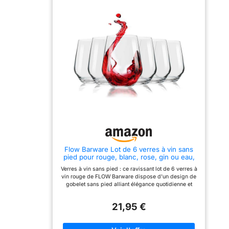
est fait de verre de haute
avec le lave-vaisselle
qualité, les quatre motifs
pour un nettoyage et un
différents sont gravés à la
entretien faciles. Pour
main, un travail
usage à froid uniquement
méticuleux. Ils sont sans
plomb, sans BPA, de
qualité alimentaire,
confortables au toucher et
durables à utiliser.
SPÉCIFICATION: La
hauteur : 4.7"/12 cm,
diamètre : 2.8"/7 cm, la
capacité est de 520
ml/17.6 oz. Passe au lave-
vaisselle, mais pour une
meilleure conservation
des verres à vin, nous
recommandons un lavage
à la main. OCCASIONS
Flow Barware Lot de 6 verres à vin sans
D'UTILISATION: C'est
pied pour rouge, blanc, rose, gin ou eau,
l'ensemble de verres à vin
480 ml
parfait pour les amateurs
Verres à vin sans pied : ce ravissant lot de 6 verres à
de vin. Boire votre vin
vin rouge de FLOW Barware dispose d'un design de
blanc ou rouge préféré,
gobelet sans pied alliant élégance quotidienne et
Cabernet, Sauvignon,
style moderne. Fabriqués à partir de verre en cristal
Chardonnay, Champagne.
sans plomb pour plus de durabilité et de clarté, ces
C'est aussi un bon cadeau
21,95 €
verres à vin en cristal sont le moyen idéal pour servir
pour les anniversaires, les
un beau Beaujolais, un mixeur ou un gin tonic Verre à
pendaisons de
vin anti-déversement : ces jolis verres combinent la
crémaillère, les mariages,