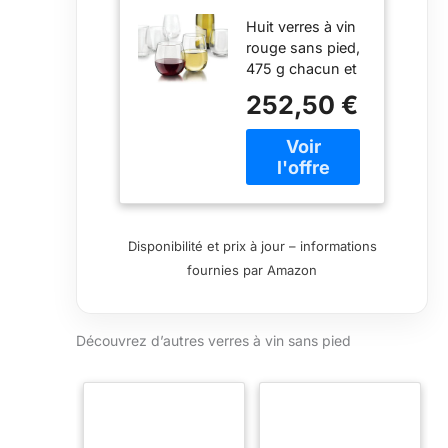
verres à vin
Huit verres à vin
sans pied
rouge sans pied,
475 g chacun et
huit verres à vin
252,50 €
blanc sans pied,
500 ml chacun
En verre Fait
partie de la
célèbre série Vina
de Libbey
Excellent cadeau
Disponibilité et prix à jour – informations
de mariage,
fournies par Amazon
pendaison de
crémaillère,
enterrement de
Découvrez d’autres verres à vin sans pied
vie de jeune fille
ou hôte Passe au
lave-vaisselle et
fabriqué aux
États-Unis