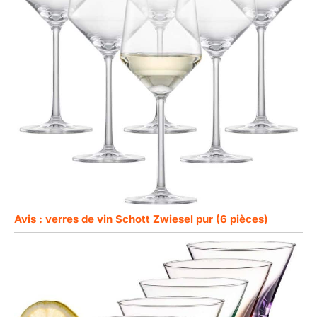
Avis : verres de vin Schott Zwiesel pur (6 pièces)