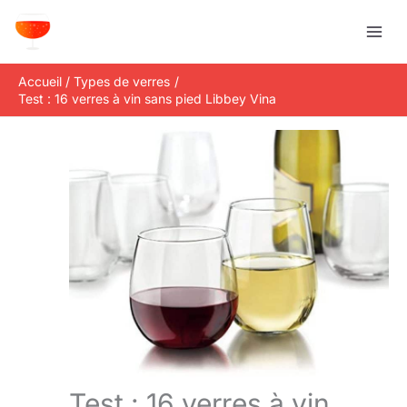
Aller
R
au
e
contenu
c
Accueil
Types de verres
h
Test : 16 verres à vin sans pied Libbey Vina
e
r
c
h
e
r
Test : 16 verres à vin