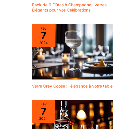
Pack de 6 Flûtes à Champagne : verres
Élégants pour vos Célébrations
Fév
7
2024
Verre Grey Goose : l’élégance à votre table
Fév
7
2024