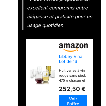
excellent compromis entre
élégance et praticité pour un
usage quotidien.
Libbey Vina
Lot de 16
verres à vin
Huit verres à vin
sans pied
rouge sans pied,
475 g chacun et
huit verres à vin
252,50 €
blanc sans pied,
500 ml chacun En
verre Fait partie de
la célèbre série