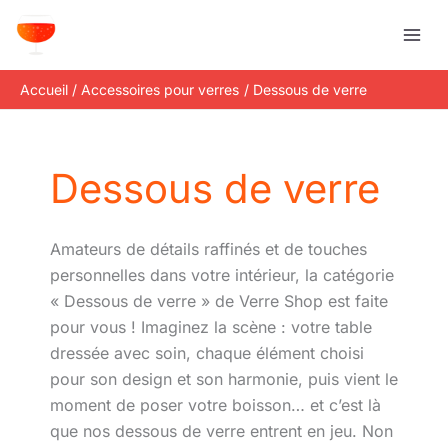
Aller
R
au
e
contenu
c
Accueil
Accessoires pour verres
Dessous de verre
h
e
r
Dessous de verre
c
h
e
Amateurs de détails raffinés et de touches
r
personnelles dans votre intérieur, la catégorie
« Dessous de verre » de Verre Shop est faite
pour vous ! Imaginez la scène : votre table
dressée avec soin, chaque élément choisi
pour son design et son harmonie, puis vient le
moment de poser votre boisson… et c’est là
que nos dessous de verre entrent en jeu. Non