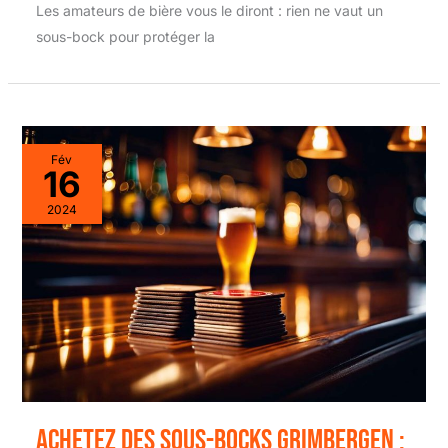
Les amateurs de bière vous le diront : rien ne vaut un
sous-bock pour protéger la
Fév
16
2024
Achetez des sous-bocks Grimbergen :