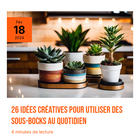
Fév
18
2024
26 idées créatives pour utiliser des
sous-bocks au quotidien
4 minutes de lecture