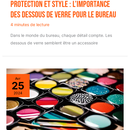
Protection et style : l’importance
des dessous de verre pour le bureau
4 minutes de lecture
Dans le monde du bureau, chaque détail compte. Les
dessous de verre semblent être un accessoire
Avr
25
2024