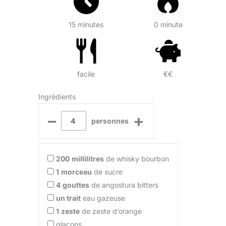
15 minutes
0 minute
facile
€€
Ingrédients
–
+
personnes
200
millilitres
de whisky bourbon
1
morceau
de sucre
4
gouttes
de angostura bitters
un trait
eau gazeuse
1
zeste
de zeste d’orange
glaçons