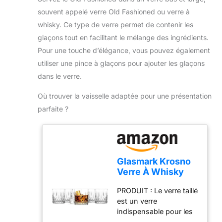
superficie pulida y lisa
presque profonds, les
souvent appelé verre Old Fashioned ou verre à
le da un aspecto
verres à mélanger, les
whisky. Ce type de verre permet de contenir les
elegante. ◆Cucharas
grandes carafes, les
para mezclar cócteles
glaçons tout en facilitant le mélange des ingrédients.
carafes plus grandes,
de 12 pulgadas:
les shakers à cocktail et
Pour une touche d’élégance, vous pouvez également
Nuestras cucharas para
les grands verres à
utiliser une pince à glaçons pour ajouter les glaçons
mezclar de acero
cocktail. 【Facile à
dans le verre.
inoxidable tienen 30 cm
utiliser et à nettoyer】
de largo. La cuchara
Cuillère à cocktail avec
Où trouver la vaisselle adaptée pour une présentation
para revolver cócteles
long manche, légère
parfaite ?
de 12 pulgadas es
pour une utilisation
adecuada para la
facile, va au lave-
mayoría de las tazas de
vaisselle. Idéal pour les
diferentes alturas y
grands verres à
puede llegar fácilmente
cocktail, mélange dans
Glasmark Krosno
al fondo de vasos
de grands shakers.
Verre À Whisky
mixtos, cocteleras,
【Occasions
Set Verre A
copas, jarras y botellas
applicables】 cette
PRODUIT : Le verre taillé
Whisky 6X280Ml
de vidrio. Al mismo
cuillère de bar brillante
est un verre
Verre Rhum
tiempo, hay suficientes
est un must pour la
indispensable pour les
Accessoires Pour
manijas expuestas para
maison, le bar, la fête, le
rencontres entre amis