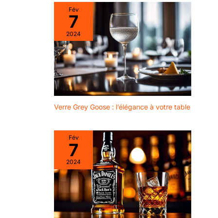
Fév
7
2024
Verre Grey Goose : l’élégance à votre table
Fév
7
2024