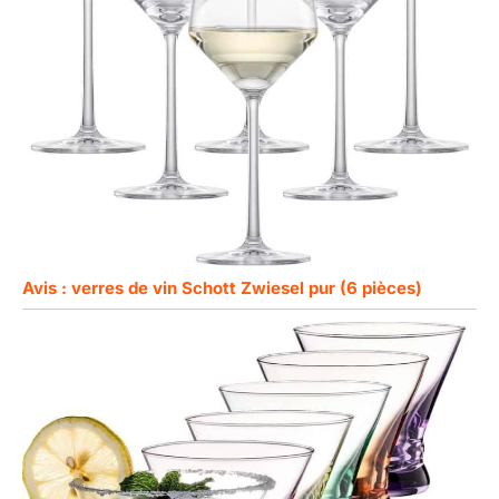
Avis : verres de vin Schott Zwiesel pur (6 pièces)