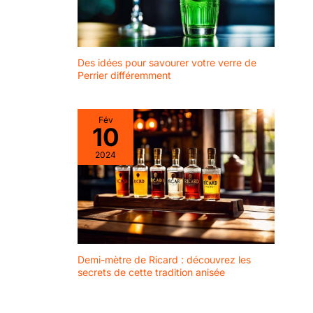
mères, la Saint-Valentin,
les anniversaires.
Des idées pour savourer votre verre de
Perrier différemment
Fév
10
2024
Demi-mètre de Ricard : découvrez les
secrets de cette tradition anisée