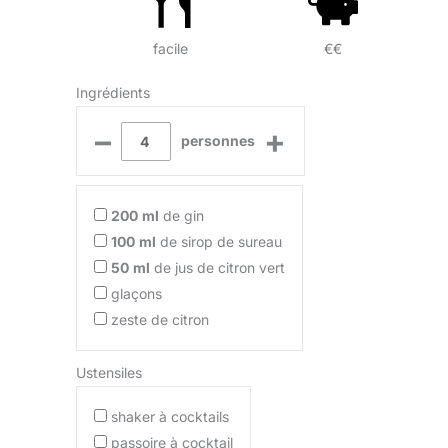
facile
€€
Ingrédients
–
+
personnes
200
ml
de gin
100
ml
de sirop de sureau
50
ml
de jus de citron vert
glaçons
zeste de citron
Ustensiles
shaker à cocktails
passoire à cocktail