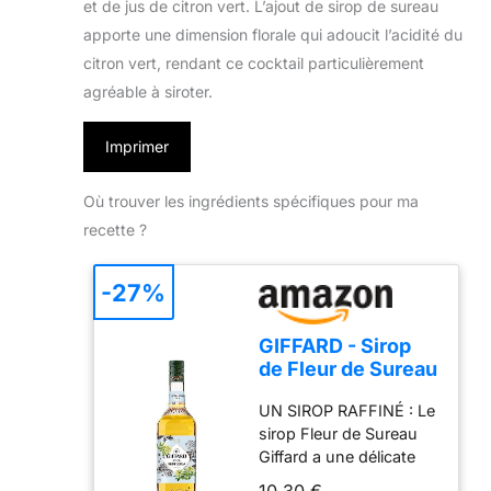
et de jus de citron vert. L’ajout de sirop de sureau
apporte une dimension florale qui adoucit l’acidité du
citron vert, rendant ce cocktail particulièrement
agréable à siroter.
Imprimer
Où trouver les ingrédients spécifiques pour ma
recette ?
-27%
GIFFARD - Sirop
de Fleur de Sureau
- Recette et
UN SIROP RAFFINÉ : Le
Fabrication
sirop Fleur de Sureau
Françaises - Floral
Giffard a une délicate
et Désaltérant - 1
robe ambrée. Son doux
Litre