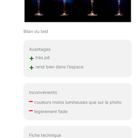
Bilan du test
Avantages
+
très joli
+
rend bien dans l’espace
Inconvénients
–
couleurs moins lumineuses que sur la photo
–
légèrement fade
Fiche technique