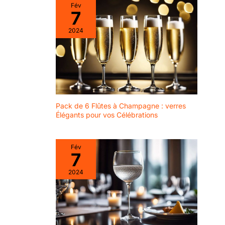
minimalistes. FABRIQUÉ
variété des affiches
Fév
EN EUROPE: Conception
cliquez sur notre nom
7
selon des standards
"Nacnic"
d'excellence avec des
2024
matériaux premium – Une
décoration murale stable
et sécurisée, prête à être
installée dès réception.
HARMONIE DES
COULEURS: L'alliance
des nuances beige,
marron et noir crée une
atmosphère chaleureuse
et apaisante – Apporte
Pack de 6 Flûtes à Champagne : verres
profondeur et sérénité à
votre environnement
Élégants pour vos Célébrations
quotidien.
Fév
7
2024