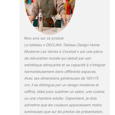
habiller un salon, une
chambre, un bureau ou
une entrée. Ce tableau
abstrait s’intègre
facilement dans une
décoration
contemporaine. 🇫🇷
Mon avis sur ce produit
FABRICATION
FRANÇAISE Tableau
Le tableau « DECLINA Tableau Design Home
conçu et fabriqué dans
Moderne Les Verres à Cocktail » est une pièce
notre atelier en France
de décoration murale qui séduit par son
avec un contrôle qualité
esthétique attrayante et sa capacité à s’intégrer
rigoureux pour garantir
un produit durable. 📦
harmonieusement dans différents espaces.
PRÊT À ACCROCHER
Avec ses dimensions généreuses de 150×75
Toile montée sur
cm, il se distingue par un design moderne et
châssis bois robuste et
raffiné, idéal pour sublimer un salon, une cuisine
soigneusement
emballée pour une
ou une chambre adulte. Cependant, je dois
livraison sécurisée.
admettre que les couleurs apparaissent moins
lumineuses que sur les photos de présentation,