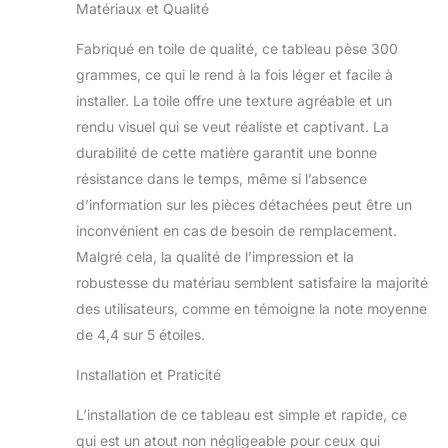
Matériaux et Qualité
rigoureux pour garantir
un produit durable. 📦
Fabriqué en toile de qualité, ce tableau pèse 300
PRÊT À ACCROCHER
grammes, ce qui le rend à la fois léger et facile à
Toile montée sur
châssis bois robuste et
installer. La toile offre une texture agréable et un
soigneusement
rendu visuel qui se veut réaliste et captivant. La
emballée pour une
durabilité de cette matière garantit une bonne
livraison sécurisée.
résistance dans le temps, même si l’absence
d’information sur les pièces détachées peut être un
inconvénient en cas de besoin de remplacement.
Malgré cela, la qualité de l’impression et la
robustesse du matériau semblent satisfaire la majorité
des utilisateurs, comme en témoigne la note moyenne
de 4,4 sur 5 étoiles.
Installation et Praticité
L’installation de ce tableau est simple et rapide, ce
qui est un atout non négligeable pour ceux qui