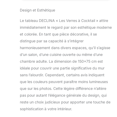
🖼️ IMPRESSION HAUTE
DÉFINITION Visuel
Design et Esthétique
imprimé en HD sur toile
de qualité pour des
Le tableau DECLINA « Les Verres à Cocktail » attire
couleurs lumineuses et
immédiatement le regard par son esthétique moderne
des détails précis,
offrant un rendu
et colorée. En tant que pièce décorative, il se
décoratif premium. 🏡
distingue par sa capacité à s’intégrer
DÉCORATION MURALE
harmonieusement dans divers espaces, qu’il s’agisse
MODERNE Idéal pour
d’un salon, d’une cuisine ouverte ou même d’une
habiller un salon, une
chambre, un bureau ou
chambre adulte. La dimension de 150×75 cm est
une entrée. Ce tableau
idéale pour couvrir une partie significative du mur
abstrait s’intègre
sans l’alourdir. Cependant, certains avis indiquent
facilement dans une
que les couleurs peuvent paraître moins lumineuses
décoration
contemporaine. 🇫🇷
que sur les photos. Cette légère différence n’altère
FABRICATION
pas pour autant l’élégance générale du design, qui
FRANÇAISE Tableau
reste un choix judicieux pour apporter une touche de
conçu et fabriqué dans
sophistication à votre intérieur.
notre atelier en France
avec un contrôle qualité