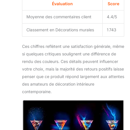
Évaluation
Score
Moyenne des commentaires client
4.4/5
Classement en Décorations murales
1 743
Ces chiffres reflètent une satisfaction générale, même
si quelques critiques soulignent une différence de
rendu des couleurs. Ces détails peuvent influencer
votre choix, mais la majorité des retours positifs laisse
penser que ce produit répond largement aux attentes
des amateurs de décoration intérieure
contemporaine.