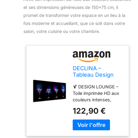
et ses dimensions généreuses de 150×75 cm, il
promet de transformer votre espace en un lieu à la
fois moderne et accueillant, que ce soit dans votre
salon, votre cuisine ou votre chambre.
DECLINA –
Tableau Design
Les Verres à
🍹 DESIGN LOUNGE –
Cocktail – Style
Toile imprimée HD aux
Lounge Coloré –
couleurs intenses,
Photo Murale Sur
représentant Les Verres
toile – Fabrication
122,90 €
à Cocktail, idéale pour
Française
habiller cuisine
contemporaine, coin
bar ou salle à manger.