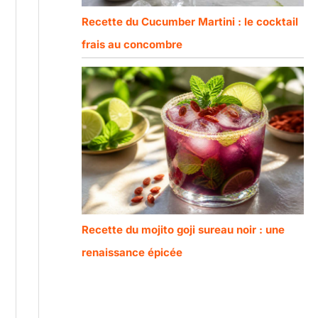
Recette du Cucumber Martini : le cocktail
frais au concombre
Recette du mojito goji sureau noir : une
renaissance épicée