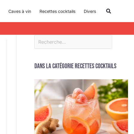
R
Recherche
Caves à vin
Recettes cocktails
Divers
e
c
h
e
r
c
Dans la catégorie Recettes cocktails
h
e
r