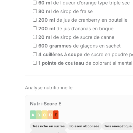
60
ml
de liqueur d’orange type triple sec
80
ml
de sirop de fraise
200
ml
de jus de cranberry en bouteille
200
ml
de jus d’ananas en brique
20
ml
de sirop de sucre de canne
600
grammes
de glaçons en sachet
4
cuillères à soupe
de sucre en poudre po
1
pointe de couteau
de colorant alimentai
Analyse nutritionnelle
Nutri-Score E
A
B
C
D
E
Très riche en sucres
Boisson alcoolisée
Très énergétique