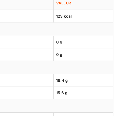
VALEUR
123 kcal
0 g
0 g
16.4 g
15.6 g