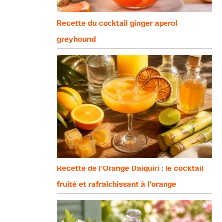
Recette du cocktail ginger aperol
greyhound
Recette de l’Orange Daiquiri : le cocktail
fruité et rafraîchissant à l’orange