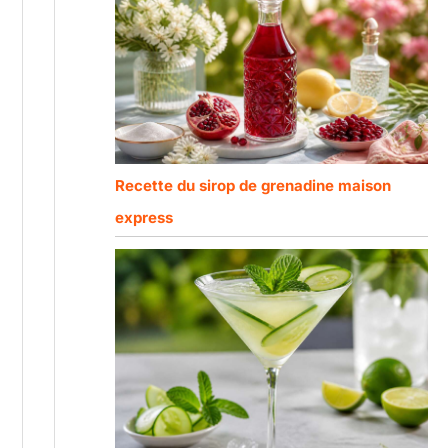
Recette du sirop de grenadine maison
express