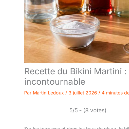
Recette du Bikini Martini : 
incontournable
Par
Martin Ledoux
/
3 juillet 2026
/
4 minutes de
5/5 - (8 votes)
Sur les terrasses et dans les bars de plage, le 