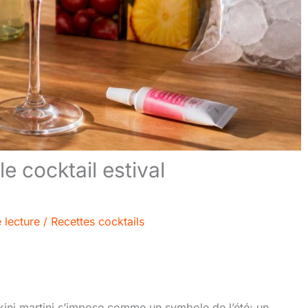
le cocktail estival
 lecture
/
Recettes cocktails
bikini martini s’impose comme un symbole de l’été: un