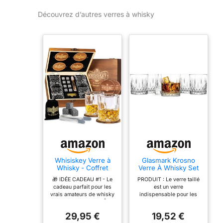
Découvrez d’autres verres à whisky
Whisiskey Verre à
Glasmark Krosno
Whisky - Coffret
Verre À Whisky Set
Whisky - Idee
Verre A Whisky
🎁 IDÉE CADEAU #1 - Le
PRODUIT : Le verre taillé
Cadeau Homme
6X280Ml Verre
cadeau parfait pour les
est un verre
Anniversaire
Rhum Accessoires
vrais amateurs de whisky
indispensable pour les
Pour Les Amateurs
🍺 CONSERVE LE GOÛT -
rencontres entre amis et
De Whisky
Les pierres à whisky ne
en famille, inspiré de la
Transparent
29,95 €
19,52 €
fondent pas et ne libèrent
vie quotidienne.