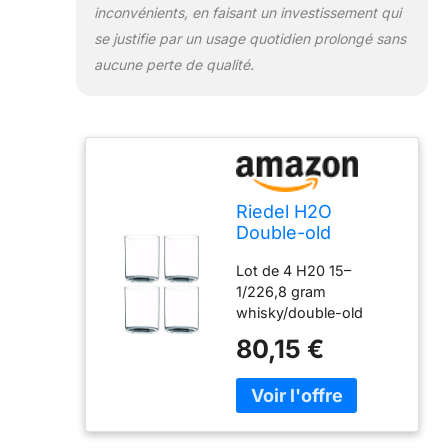
inconvénients, en faisant un investissement qui
se justifie par un usage quotidien prolongé sans
aucune perte de qualité.
Riedel H2O
Double-old
Fashioned Verre à
Lot de 4 H20 15–
whisky, Lot de 4
1/226,8 gram
whisky/double-old
fashioned verres ; 3–
80,15 €
7/20,3 cm de haut