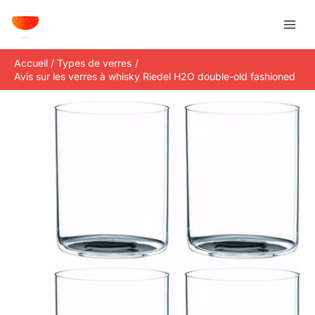
Aller
R
au
e
contenu
c
Accueil
Types de verres
h
Avis sur les verres à whisky Riedel H2O double-old fashioned
e
r
c
h
e
r