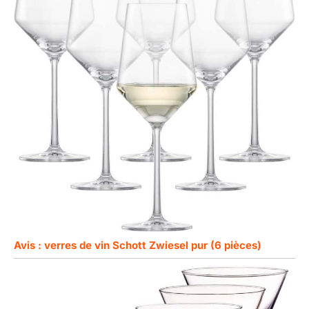
Avis : verres de vin Schott Zwiesel pur (6 pièces)