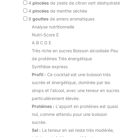
4
pincées
de zeste de citron vert déshydraté
4
pincées
de menthe séchée
8
gouttes
de amers aromatiques
Analyse nutritionnelle
Nutri-Score E
A
B
C
D
E
Très riche en sucres
Boisson alcoolisée
Peu
de protéines
Très énergétique
Synthèse express
Profil :
Ce cocktail est une boisson très
sucrée et énergétique, dominée par les
sirops et l'alcool, avec une teneur en sucres
particulièrement élevée.
Protéines :
L'apport en protéines est quasi
nul, comme attendu pour une boisson
sucrée.
Sel :
La teneur en sel reste très modérée,