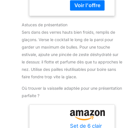
mélange avec
22 cm
sur glace,
au fond du verre
trident, pilon, pince
complétez avec du
POLYVALENT : idéal
à glace, 2 verseurs,
tonic et ajoutez une
pour cocktails,
4 pailles en acier
garniture pour un
bières aromatisées
Astuces de présentation
inoxydable et livre
moment apéritif
et jus maison. L'allié
de recettes de
Sers dans des verres hauts bien froids, remplis de
élégant à la maison.
de vos apéritifs
cocktails en
BOUTEILLE DE 700
glaçons. Verse le cocktail le long de la paroi pour
créatifs ENTRETIEN
téléchargement. Ce
ML POUR
FACILE : il se rince
garder un maximum de bulles. Pour une touche
shaker
RECEVOIR - Une
en un instant après
estivale, ajoute une pincée de zeste déshydraté sur
professionnel peut
bouteille permet de
usage. Toujours
servir de shaker
le dessus: il flotte et parfume dès que tu approches le
préparer jusqu’à 14
prêt pour la
trois pièces ou de
OSCO Tonic,
nez. Utilise des pailles réutilisables pour boire sans
prochaine tournée
shaker Boston avec
parfaite pour offrir,
faire fondre trop vite la glace.
un verre à cocktail.
recevoir ou garnir
✅ 𝗟𝗜𝗩𝗥𝗘 𝗗𝗘
un bar sans alcool.
Où trouver la vaisselle adaptée pour une présentation
𝗥𝗘𝗖𝗘𝗧𝗧𝗘𝗦 𝗗𝗘
parfaite ?
𝗖𝗢𝗖𝗞𝗧𝗔𝗜𝗟𝗦 -
Mojito,
cosmopolitan,
margarita, piña
colada, Bloody
Set de 6 clair
Mary ou martini :