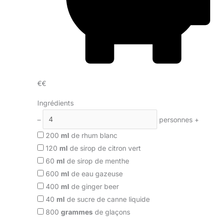
€€
Ingrédients
–
personnes
+
200
ml
de rhum blanc
120
ml
de sirop de citron vert
60
ml
de sirop de menthe
600
ml
de eau gazeuse
400
ml
de ginger beer
40
ml
de sucre de canne liquide
800
grammes
de glaçons