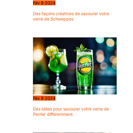
pailles réutilisables,
Fév
9
2024
2 brosses de
Des façons créatives de savourer votre
nettoyage, un étui
verre de Schweppes
de transport en toile
de coton, une
garantie sans
tracas de 18 mois et
notre service client
convivial à vie.
Fév
9
2024
Des idées pour savourer votre verre de
Perrier différemment