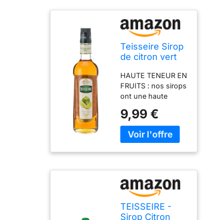
Teisseire Sirop
de citron vert
de qualité
HAUTE TENEUR EN
professionnelle
FRUITS : nos sirops
70cl
ont une haute
teneur en fruits,
9,99 €
supérieure au
minimum
réglementaire, pour
apporter de la
profondeur et un
goût intense tout
au long de la vie du
produit. LE CHOIX
DES
TEISSEIRE -
PROFESSIONNELS :
Sirop Citron
notre bouteille a été