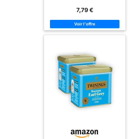
MOMENT DE PLAISIR ENSOLEILLÉ : Laissez
vous séduire par ce mélange frais et lumineux
7,79 €
de thé en vrac noir parfumé aux écorces
d'oranges. 100% INGRÉDIENTS D'ORIGINE
NATURELLE : Composée de feuilles de the
noir de grande qualité, certifiées Rainforest
Alliance, cette recette est 100% ingrédients
d'origine naturelle ! CONSEILS DE
PRÉPARATION : Pour une tasse parfaite,
laissez infuser une cuillère à the (environ 2g)
pendant 3 minutes dans 200ml d'une eau à
100°C, sans lait ni sucre. LA GAMME THÉS
NOIRS LIPTON : Une harmonie parfaite de
couleurs, parfums et de saveurs sublimée par
des feuilles de thé soigneusement
sélectionnées roulées puis séchées selon la
méthode traditionnelle pour vous proposer un
thé de grande qualité.