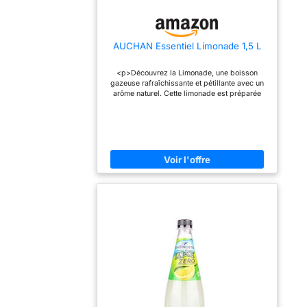
AUCHAN Essentiel Limonade 1,5 L
<p>Découvrez la Limonade, une boisson
gazeuse rafraîchissante et pétillante avec un
arôme naturel. Cette limonade est préparée
avec des édulcorants, pour une saveur douce
et rafraîchissante sans le sucre ajouté des
boissons gazeuses traditionnelles.</p>
<p>La Limonade est parfaite pour se
désaltérer, pour accompagner vos repas ou
pour une pause rafraîchissante à tout moment
de la journée. Elle est également délicieuse
utilisée comme base pour vos cocktails ou
pour ajouter une touche pétillante à vos
boissons.</p> <p>Choisissez la Limonade
pour une boisson rafraîchissante et
savoureuse à petit prix. Elle est le choix
parfait pour ceux qui cherchent à profiter
d'une boisson gazeuse légère ...
DÉSIGNATION LÉGALE DU PRODUIT: Boisson
gazéifiée à l'arôme naturel avec édulcorants