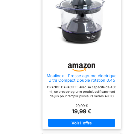
Moulinex - Presse agrume électrique
Ultra Compact Double rotation 0.45
L
GRANDE CAPACITE : Avec sa capacité de 450
ml, ce presse-agrume produit suffisamment
de jus pour remplir plusieurs verres AUTO
ON/OFF : Il suffit d'appuyer sur le cône pour
que le pressage commence JUS DELICIEUX :
29,99 €
la rotation du cône dans les deux sens permet
19,99 €
d'obtenir un jus de grande qualité avec la
même quantité d'agrumes REPARABILITE 15
ANS AU JUSTE PRIX : engagement de
réparabilité 15 ans au juste prix grâce à notre
réseau de 6200 réparateurs dans le monde,