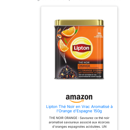
Format 15 glaçons taille idéale 3x3x3 cm:
Chaque glaçon fond lentement sans être trop
gros pour un verre standard. Un seul moule
donne 15 glaçons, soit la quantité parfaite pour
un usage quotidien ou une petite réception.
Gain de place au congélateur. Démoulage ultra
facile: Le silicone souple permet d’extraire les
glaçons d’une simple pression. Plus besoin
de tordre ou cogner le bac. Les glaçons se
libèrent un par un ou ensemble, sans casse,
même après plusieurs heures de congélation.
Nettoyable au lave-vaisselle:Passez le moule
au lave-vaisselle (panier supérieur). En cas
de question sur l’utilisation (démoulage,
stockage, résistance), n'hésitez pas à nous
contacter, nous vous répondrons dans les plus
brefs délais.
Lipton Thé Noir en Vrac Aromatisé à
l'Orange d'Espagne 150g
THE NOIR ORANGE : Savourez ce thé noir
aromatisé savoureux associé aux écorces
d'oranges espagnoles acidulées. UN