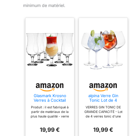
minimum de matériel.
Glasmark Krosno
alpina Verre Gin
Verres à Cocktail
Tonic Lot de 4
Longdrink Gin Bière
Grands Verres à
Produit : il est fabriqué à
VERRES GIN TONIC DE
Eau Smoothie
Cocktail - Adaptés
partir de matériaux de la
GRANDE CAPACITÉ - Lot
Dessert Passe Au
Au Verre Ballon
plus haute qualité - verre
de 4 verres tonic d'une
Lave-Vaisselle
Cocktail et aux
de haute qualité. La base
contenance généreuse de
Transparent 6 x 420
Cocktails - 73 cl,
massive rend non
73 cl, idéal pour les gin
ml
Transparent.
19,99 €
19,99 €
seulement les verres
tonics, cocktails et autres
stables, mais contribue
boissons mixées VERRE À