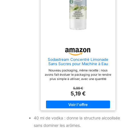
Sodastream Concentré Limonade
Sans Sucres pour Machine à Eau
Pétillante
Nouveau packaging, même recette : nous
avons fait évoluer le packaging pour le rendre
plus simple à utiliser, avec une quantité
toujours inchangée. Pendant la transition, vous
pouvez recevoir l’ancien ou le nouveau visuel.
5,99 €
Rassurez-vous, rien ne change à l’intérieur.
5,19 €
Créez vos boissons pétillantes préférées en
quelques secondes grâce à nos concentrés
Gazéifiez, mélangez et profitez des
possibilités infinies ! Chaque concentré de
440ml permet de préparer jusqu'à 9L de
40 ml de vodka : donne la structure alcoolisée
boisson Nos bouteilles sont fabriquées à
partir de plastique 100 % recyclé *hors
sans dominer les arômes.
capuchon et étiquette