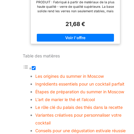
PRODUIT : Fabriqué à partir de matériaux de la plus
incluses: 6, Matériel:
haute qualité - verre de qualité supérieure. La base
Verre, Passe au lave-
solide rend les verres non seulement stables, mais
vaisselle: Oui
contribue également à leur caractère exceptionnel.
APPLICATIONS : Verre avec un brillant et une
21,68 €
transparence élevés. Hautes propriétés d'utilisation
et de fonctionnalité. Idéal pour une utilisation à la
maison et dans la restauration. Forme classique et
style universel. PRINCIPALES CARACTÉRISTIQUES :
Surprenez vos invités avec une façon originale de
servir des boissons. Ces verres beaux et originaux
feront grande impression ! La surface lisse facilite le
Table des matières
nettoyage et le polissage, et la forme étonnante
attirera tous les regards. DESIGN : Servi dans le bon
verre, votre boisson sera encore meilleure pour vos
invités. SPÉCIFICATIONS TECHNIQUES : Hauteur
(cm) : 19,5, Diamètre (cm) : 8,1, Capacité (ml) : 420,
Les origines du summer in Moscow
Nombre de pièces incluses : 6, Matériau : Verre,
Lavable au lave-vaisselle : Oui
Ingrédients essentiels pour un cocktail parfait
Étapes de préparation du summer in Moscow
L’art de marier le thé et l’alcool
Le rôle clé du palais des thés dans la recette
Variantes créatives pour personnaliser votre
cocktail
Conseils pour une dégustation estivale réussie