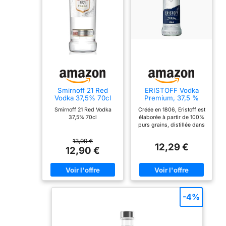
Smirnoff 21 Red
ERISTOFF Vodka
Vodka 37,5% 70cl
Premium, 37,5 %
Vol, 70cL / 700mL,
Smirnoff 21 Red Vodka
Créée en 1806, Eristoff est
Filtrée au Charbon,
37,5% 70cl
élaborée à partir de 100%
Spirit Vodka Triple
purs grains, distillée dans
Distillée
le cadre d'un processus
en trois étapes et filtrée au
13,99 €
12,29 €
charbon de bois pour
12,90 €
créer une vodka premium
et pure au goût onctueux
et lisse. Verser 4cl
d'Eristoff Original et
mélanger le tout.
-4%