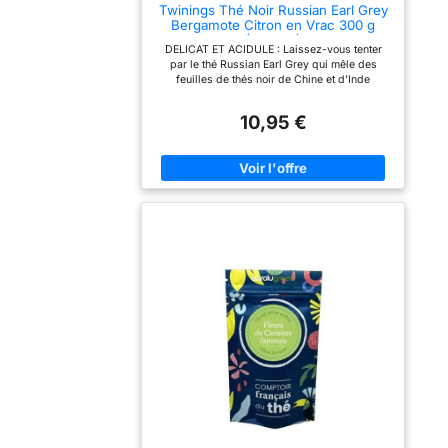
Twinings Thé Noir Russian Earl Grey
Bergamote Citron en Vrac 300 g
(2x150g)
DELICAT ET ACIDULE : Laissez-vous tenter
par le thé Russian Earl Grey qui mêle des
feuilles de thés noir de Chine et d’Inde
associées aux notes intenses de bergamote et
citron. Un mélange parfumé et coloré grâce
10,95 €
aux pétales de bleuet et de calendula UN
FORMAT GENEREUX, UNE QUALITE
TOUJOURS AU RENDEZ-VOUS : 2 boîtes
conservation de 150 g thé en vrac (Total 300
g). Dosez selon vos envies, en tasse ou en
théière. Parfait pour une dégustation sur-
mesure en solo ou à partager LE SAVOIR-
FAIRE DE NOS CREATEURS DE THES DEPUIS
1706 : L'art d'assembler les meilleurs
ingrédients pour un thé à l’équilibre parfait,
riche en goût et en caractère. Plus de 300 ans
d’expertise pour éveiller vos sens à chaque
tasse ASTUCES POUR SAVOURER CHAQUE
TASSE : Une cuillerée dans une boule à thé,
200 ml d’eau frémissante à 95°C par tasse,
infusez 3 min pour un équilibre parfait ou 5
min pour plus d’intensité. Dans une théière,
comptez une cuillère par personne UNE
PAUSE QUI A DU GOUT : Pour démarrer la
journée du bon pied ou pour donner de l'allure
aux petits instants du quotidien, elle est
toujours bien méritée