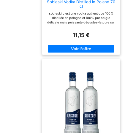
Sobieski Vodka Distilled in Poland 70
cl
sobieski c'est une vodka authentique 100%
distillée en pologne et 100% pur seigle
délicate mais puissante dégustez-la pure sur
glace ou en cocktails Volume du colis: 700.0
milliliters Contenu de l'alcool: 37.5
11,15 €
percent_by_volume