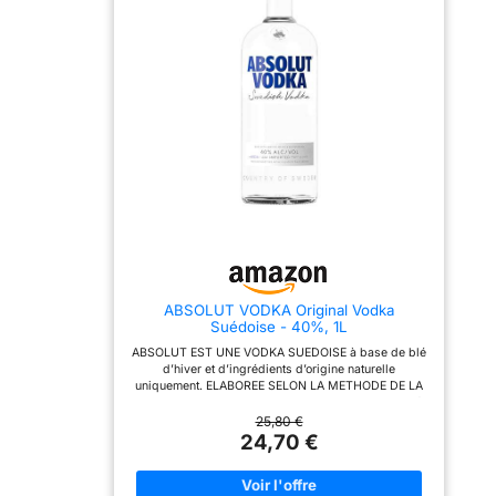
ABSOLUT VODKA Original Vodka
Suédoise - 40%, 1L
ABSOLUT EST UNE VODKA SUEDOISE à base de blé
d’hiver et d’ingrédients d’origine naturelle
uniquement. ELABOREE SELON LA METHODE DE LA
DISTILLATION CONTINUE, Absolut Vodka est distillée
plus d’une centaine de fois, ce qui lui permet
25,80 €
d’atteindre ce niveau de pureté. LA VODKA ABSOLUT
24,70 €
EST ELABOREE DEPUIS PLUS DE 140 ANS DANS LA
VILLE D’AHUS, grâce au savoir-faire d’agriculteurs et
de distillateurs locaux. Engagés depuis des