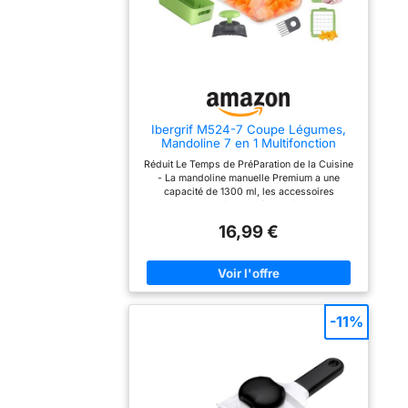
Ibergrif M524-7 Coupe Légumes,
Mandoline 7 en 1 Multifonction
Réduit Le Temps de PréParation de la Cuisine
- La mandoline manuelle Premium a une
capacité de 1300 ml, les accessoires
comprennent 1 récipient (adapté aux micro-
ondes), 1 couvercle fraîcheur (adapté aux
16,99 €
micro-ondes, fermoir de verrouillage inclus), 1
porte-couteau, 1 poignée de sécurité, 1 panier
d'égouttage (avec fente pour les lames), 1
couvercle presseur, 7 lames tranchantes en
acier inoxydable, 1 brosse de nettoyage
Matériau de Qualité Alimentaire - Le coupe
oignon manuel est fabriqué en PP de qualité
-11%
alimentaire et 420J2, sans BPA, ce qui permet
de conserver des ingrédients sains, nutritifs et
sûrs. Avec ce coupe-légumes à mandoline,
vous pouvez être sûr de préparer des dîners
sains, délicieux et créatifs pour votre famille.
Utilisation Multifonctionnelle - Le coupe