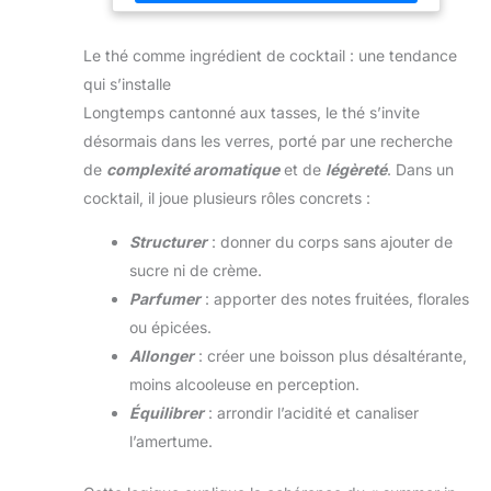
générations, cette communauté partage les mêmes
valeurs du respect de l’environnement que The
Absolut Company. Par exemple, chaque bouteille
Le thé comme ingrédient de cocktail : une tendance
d’Absolut vodka est fabriquée avec plus de 50% de
verre recyclé*. ABSOLUT VODKA SE DEMARQUE PAR
qui s’installe
SES NOTES RICHES, CORSEES ET COMPLEXES tout
en restant souple et moelleuse avec un goût prononcé
Longtemps cantonné aux tasses, le thé s’invite
de céréale, suivi d’une pointe de fruits secs. LA
VODKA ABSOLUT SE DEGUSTE PARFAITEMENT EN
désormais dans les verres, porté par une recherche
COCKTAILS : Absolut Mule : 4,5 cl d’Absolut Vodka
de
complexité aromatique
et de
légèreté
. Dans un
1,5cl de jus de citron vert 12cl de Ginger Beer 1
quartier de citron vert Glaçons
cocktail, il joue plusieurs rôles concrets :
Structurer
: donner du corps sans ajouter de
sucre ni de crème.
Parfumer
: apporter des notes fruitées, florales
ou épicées.
Allonger
: créer une boisson plus désaltérante,
moins alcooleuse en perception.
Équilibrer
: arrondir l’acidité et canaliser
l’amertume.