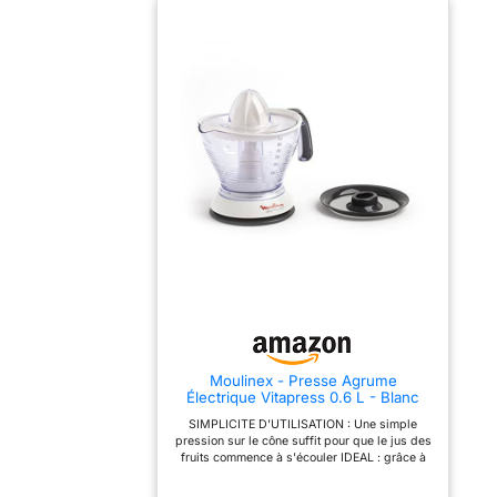
pour contribuer à la protection de
l’environnement et à la réduction des déchets
PROTECTION CONTRE LA POUSSIERE : Le
couvercle protège le jus de la poussière et
des autres particules, ce qui vous permet de
l'utiliser à tout moment sans lavage
supplémentaire RANGEMENT FACILE : Grâce à
son cordon de rangement, le presse-agrume
Ultra Compact est très facile à ranger
Moulinex - Presse Agrume
Électrique Vitapress 0.6 L - Blanc
SIMPLICITE D'UTILISATION : Une simple
pression sur le cône suffit pour que le jus des
fruits commence à s'écouler IDEAL : grâce à
ses deux filtres vous pouvez choisir votre jus
avec ou sans pulpe DOUBLE SENS DE