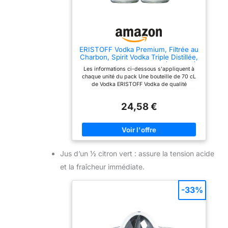
ERISTOFF Vodka Premium, Filtrée au
Charbon, Spirit Vodka Triple Distillée,
37,5% Vol, 70cL / 700mL (Lot de 2)
Les informations ci-dessous s'appliquent à
chaque unité du pack Une bouteille de 70 cL
de Vodka ERISTOFF Vodka de qualité
supérieure, issue d'une recette secrète Créée
en Géorgie et un spiritueux excellence pour
24,58 €
réaliser de délicieux cocktails ou bien boire
pur tout simplement Les vodkas ERISTOFF
sont distillées suivant un processus en trois
étapes et filtrées au charbon de bois pour
garantir une pureté absolue et un goût
authentique La vodka ERISTOFF contient 37,5
Jus d’un ½ citron vert : assure la tension acide
% d'alcool et se caractérise par sa texture
onctueuse
et la fraîcheur immédiate.
-33%