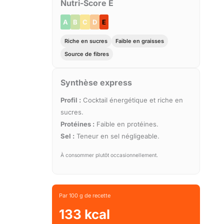
Nutri-Score E
A
B
C
D
E
Riche en sucres
Faible en graisses
Source de fibres
Synthèse express
Profil :
Cocktail énergétique et riche en
sucres.
Protéines :
Faible en protéines.
Sel :
Teneur en sel négligeable.
À consommer plutôt occasionnellement.
Par 100 g de recette
133 kcal