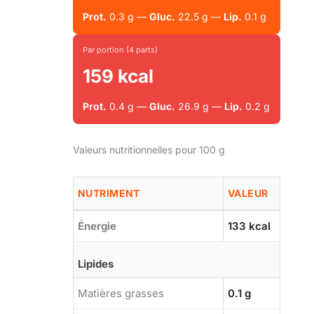
Prot.
0.3 g —
Gluc.
22.5 g —
Lip.
0.1 g
Par portion (4 parts)
159 kcal
Prot.
0.4 g —
Gluc.
26.9 g —
Lip.
0.2 g
Valeurs nutritionnelles pour 100 g
NUTRIMENT
VALEUR
Énergie
133 kcal
Lipides
Matières grasses
0.1 g