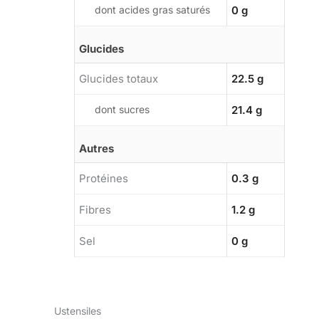
dont acides gras saturés
0 g
Glucides
Glucides totaux
22.5 g
dont sucres
21.4 g
Autres
Protéines
0.3 g
Fibres
1.2 g
Sel
0 g
Ustensiles