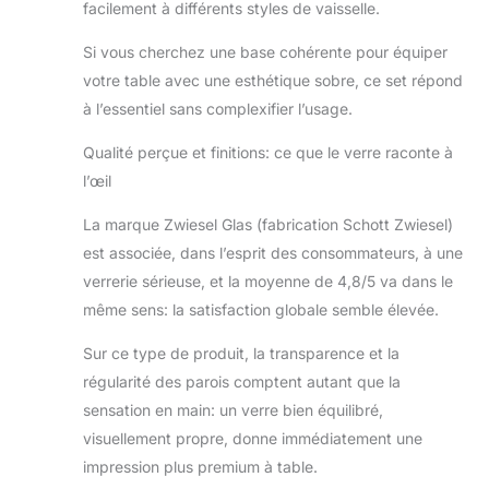
facilement à différents styles de vaisselle.
Entièrement au
lave-vaisselle ; Ne
Si vous cherchez une base cohérente pour équiper
pas lave-vaisselle
votre table avec une esthétique sobre, ce set répond
bol bien plus de
à l’essentiel sans complexifier l’usage.
dents. Si à la main
ou bien le séchage,
Qualité perçue et finitions: ce que le verre raconte à
ne pas faire tourner
dans les mains lors
l’œil
une ou l'autre.
La marque Zwiesel Glas (fabrication Schott Zwiesel)
Fabriqué en
Allemagne – 'Vin
est associée, dans l’esprit des consommateurs, à une
varietals : rose,
verrerie sérieuse, et la moyenne de 4,8/5 va dans le
Riesling, Sauvignon
même sens: la satisfaction globale semble élevée.
blanc, Pinot Gris,
soave, et chablis
Sur ce type de produit, la transparence et la
régularité des parois comptent autant que la
sensation en main: un verre bien équilibré,
visuellement propre, donne immédiatement une
impression plus premium à table.