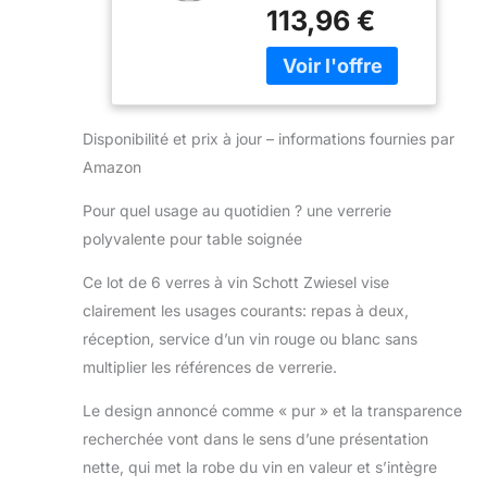
blancs et rose clair
113,96 €
– 35 ml de capacité ;
23,1 cm 8,4 cm
large En tritan sans
plomb cristal ;
Matériau composé
Disponibilité et prix à jour – informations fournies par
d'oxyde de titane et
Oxyde de
Amazon
zirconium. Matériau
verre Tritan est un
Pour quel usage au quotidien ? une verrerie
monde breveté
polyvalente pour table soignée
Pure Collection :
Quand on cherche
Ce lot de 6 verres à vin Schott Zwiesel vise
la meilleure qualité,
clairement les usages courants: repas à deux,
tendance et
réception, service d’un vin rouge ou blanc sans
dramatique ; conçu
multiplier les références de verrerie.
avec Sharp, lignes
épurées pour un
Le design annoncé comme « pur » et la transparence
look géométrique,
tige moyenne
recherchée vont dans le sens d’une présentation
hauteur et tour eiffel
nette, qui met la robe du vin en valeur et s’intègre
équilibre