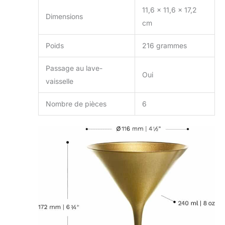
parfait pour ceux qui
11,6 x 11,6 x 17,2
Dimensions
apprécient l'élégance et
cm
la durabilité.
Poids
216 grammes
Passage au lave-
Oui
vaisselle
Nombre de pièces
6