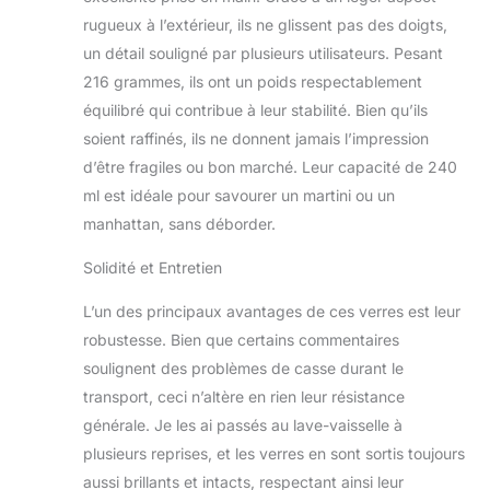
SUPÉRIEURE
rugueux à l’extérieur, ils ne glissent pas des doigts,
D'ALLEMAGNE: Stölzle
un détail souligné par plusieurs utilisateurs. Pesant
Lausitz, réputée pour
son savoir-faire
216 grammes, ils ont un poids respectablement
exceptionnel depuis
équilibré qui contribue à leur stabilité. Bien qu’ils
1889, assure une
soient raffinés, ils ne donnent jamais l’impression
grande stabilité avec un
d’être fragiles ou bon marché. Leur capacité de 240
design parfaitement
équilibré qui favorise
ml est idéale pour savourer un martini ou un
une expérience de
manhattan, sans déborder.
dégustation
confortable. La base
Solidité et Entretien
profonde et les parois
épaisses contribuent à
L’un des principaux avantages de ces verres est leur
la résistance aux
robustesse. Bien que certains commentaires
chocs, garantissant
soulignent des problèmes de casse durant le
une durabilité de
transport, ceci n’altère en rien leur résistance
longue durée. VOLUME
IDÉAL: Avec une
générale. Je les ai passés au lave-vaisselle à
capacité de 240 ml, ces
plusieurs reprises, et les verres en sont sortis toujours
verres à cocktail sont
aussi brillants et intacts, respectant ainsi leur