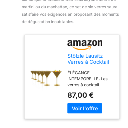
martini ou du manhattan, ce set de six verres saura
satisfaire vos exigences en proposant des moments
de dégustation inoubliables.
Stölzle Lausitz
Verres à Cocktail
Elements Or Set
ÉLÉGANCE
de 6, 240 ml –
INTEMPORELLE: Les
Verres Élégants
verres à cocktail
Idéals pour Martini
Elements Or de Stölzle
& Manhattan –
87,00 €
Lausitz se distinguent
Verres Martini en
par leur design simple
Cristal Doré –
et élégant, apportant
Résistants au
une touche raffinée à
Lave-Vaisselle &
chaque cocktail. Idéals
Chocs
pour des classiques