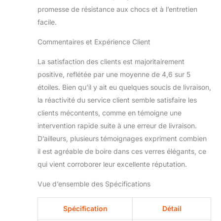
parfaits pour servir des
promesse de résistance aux chocs et à l’entretien
cocktails comme le
facile.
Martini, le Manhattan, le
Cosmopolitan et bien
Commentaires et Expérience Client
d'autres. Leur forme
permet de faire ressortir
La satisfaction des clients est majoritairement
les arômes et
d'améliorer l'expérience
positive, reflétée par une moyenne de 4,6 sur 5
de dégustation, offrant
étoiles. Bien qu’il y ait eu quelques soucis de livraison,
ainsi un plaisir inégalé.
la réactivité du service client semble satisfaire les
HÉRITAGE STÖLZLE
clients mécontents, comme en témoigne une
LAUSITZ: Depuis plus
intervention rapide suite à une erreur de livraison.
de 130 ans, Stölzle
Lausitz incarne
D’ailleurs, plusieurs témoignages expriment combien
l'excellence du travail
il est agréable de boire dans ces verres élégants, ce
du verre, alliant tradition
qui vient corroborer leur excellente réputation.
et technologie
moderne. Chaque verre
Vue d’ensemble des Spécifications
raconte une histoire de
qualité, de style et
Spécification
Détail
d'attention au détail, ce
qui en fait le choix