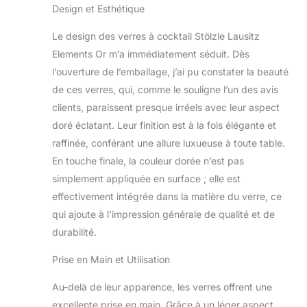
Design et Esthétique
comme le Martini et le
Manhattan, ces verres
Le design des verres à cocktail Stölzle Lausitz
sont un ajout
Elements Or m’a immédiatement séduit. Dès
sophistiqué à toute
table. ENSEMBLE
l’ouverture de l’emballage, j’ai pu constater la beauté
OPTIMAL DE 6 VERRES:
de ces verres, qui, comme le souligne l’un des avis
Ce set comprend 6
clients, paraissent presque irréels avec leur aspect
verres à cocktail
doré éclatant. Leur finition est à la fois élégante et
magnifiquement
façonnés avec des
raffinée, conférant une allure luxueuse à toute table.
tiges longues et
En touche finale, la couleur dorée n’est pas
élégantes. La couleur or
simplement appliquée en surface ; elle est
organique est
effectivement intégrée dans la matière du verre, ce
appliquée à l’extérieur
des verres, les rendant
qui ajoute à l’impression générale de qualité et de
résistants au lave-
durabilité.
vaisselle et parfaits
pour une utilisation
Prise en Main et Utilisation
quotidienne tout en
conservant leur aspect
Au-delà de leur apparence, les verres offrent une
élégant. QUALITÉ
excellente prise en main. Grâce à un léger aspect