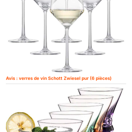
Avis : verres de vin Schott Zwiesel pur (6 pièces)