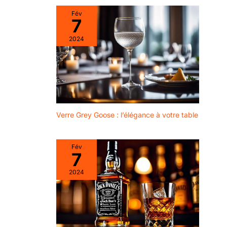
Fév
7
2024
Verre Grey Goose : l’élégance à votre table
Fév
7
2024