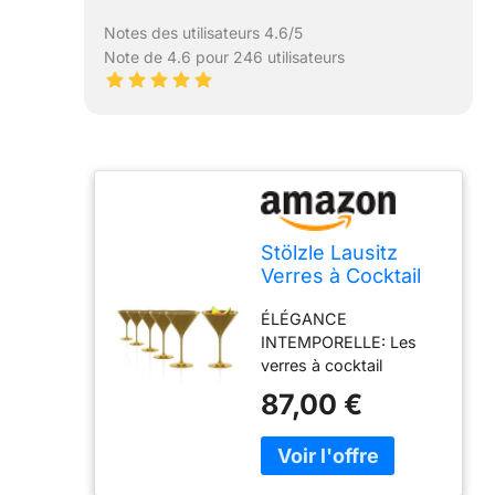
Notes des utilisateurs 4.6/5
Note de 4.6 pour 246 utilisateurs
Stölzle Lausitz
Verres à Cocktail
Elements Or Set
ÉLÉGANCE
de 6, 240 ml –
INTEMPORELLE: Les
Verres Élégants
verres à cocktail
Idéals pour Martini
Elements Or de Stölzle
& Manhattan –
87,00 €
Lausitz se distinguent
Verres Martini en
par leur design simple
Cristal Doré –
et élégant, apportant
Résistants au
une touche raffinée à
Lave-Vaisselle &