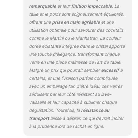
conservant leur aspect
remarquable
et leur
finition impeccable
. La
élégant. QUALITÉ
SUPÉRIEURE
taille et le poids sont soigneusement équilibrés,
D'ALLEMAGNE: Stölzle
offrant une
prise en main agréable
et une
Lausitz, réputée pour
utilisation optimale pour savourer des cocktails
son savoir-faire
comme le Martini ou le Manhattan. La couleur
exceptionnel depuis
1889, assure une
dorée éclatante intégrée dans le cristal apporte
grande stabilité avec un
une touche d’élégance, transformant chaque
design parfaitement
verre en une pièce maîtresse de l’art de table.
équilibré qui favorise
Malgré un prix qui pourrait sembler
excessif
à
une expérience de
dégustation
certains, et une livraison parfois compliquée
confortable. La base
avec un emballage loin d’être idéal, ces verres
profonde et les parois
séduisent par leur côté résistant au lave-
épaisses contribuent à
vaisselle et leur capacité à sublimer chaque
la résistance aux
dégustation. Toutefois, la
résistance au
chocs, garantissant
une durabilité de
transport
laisse à désirer, ce qui devrait inciter
longue durée. VOLUME
à la prudence lors de l’achat en ligne.
IDÉAL: Avec une
capacité de 240 ml, ces