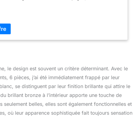
 à cocktail ou même d'un verre à nourriture, les
lliques ajoutent de l'éclat et des accents à la vie
Le design et la forme sont simples, intemporels et
 atout particulier pour chaque occasion La peinture
t appliquée à l'extérieur des gobelets puis cuite au four, ce
 verres lavables au lave-vaisselle Un verre a un volume
 bord) de 230 ml, une hauteur de 147 mm et un diamètre
e 95 mm
ne, le design est souvent un critère déterminant. Avec le
ts, 6 pièces, j’ai été immédiatement frappé par leur
nc, se distinguent par leur finition brillante qui attire le
du brillant bronze à l’intérieur apporte une touche de
 seulement belles, elles sont également fonctionnelles et
s, où leur apparence sophistiquée fait toujours sensation