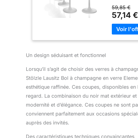
champagne ou
59,85 €
couleurs méta
57,14 €
quotidienne 
élégants, un
organique es
qui rend les
(plein à ras
extérieur d
Un design séduisant et fonctionnel
Lorsqu’il s’agit de choisir des verres à champag
Stölzle Lausitz Bol à champagne en verre Elemen
esthétique raffinée. Ces coupes, disponibles en bla
regard. La combinaison du noir mat extérieur et 
modernité et d’élégance. Ces coupes ne sont pas
conviennent parfaitement aux occasions spéciale
auprès des invités.
Des caractéristiques techniques convaincantes