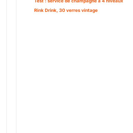
Test : service de champagne à 4 niveaux
Rink Drink, 30 verres vintage