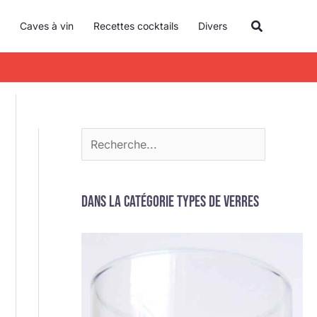
R
Recherche
Caves à vin
Recettes cocktails
Divers
e
c
h
e
r
c
h
e
Dans la catégorie Types de verres
r