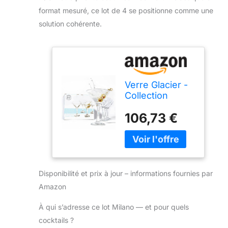
format mesuré, ce lot de 4 se positionne comme une
solution cohérente.
Verre Glacier -
Collection
Milano Lot de 4
106,73 €
verres à martini
(170 ml).
Disponibilité et prix à jour – informations fournies par
Amazon
À qui s’adresse ce lot Milano — et pour quels
cocktails ?