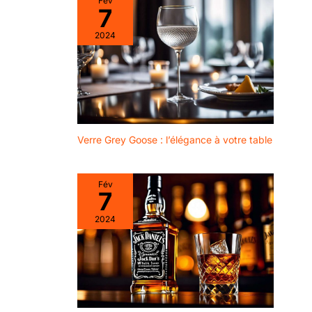
Fév
7
2024
Verre Grey Goose : l’élégance à votre table
Fév
7
2024