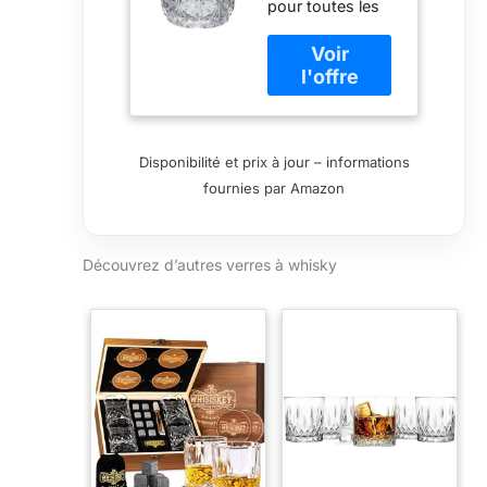
pour toutes les
ml
occasions Coupe
originale inspirée
de la glace
craquelée 6
verres à whisky
Tasses de 26 cl
Disponibilité et prix à jour – informations
Hauteur du verre
fournies par Amazon
: 9 cm
Découvrez d’autres verres à whisky