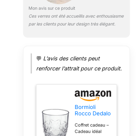
Mon avis sur ce produit
Ces verres ont été accueillis avec enthousiasme
par les clients pour leur design très élégant.
💬
L’avis des clients peut
renforcer l’attrait pour ce produit.
Bormioli
Rocco Dedalo
Lot de 6
Coffret cadeau –
verres à
Cadeau idéal
whisky 260