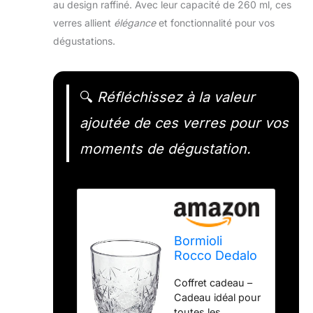
au design raffiné. Avec leur capacité de 260 ml, ces
verres allient
élégance
et fonctionnalité pour vos
dégustations.
🔍
Réfléchissez à la valeur
ajoutée de ces verres pour vos
moments de dégustation.
Bormioli
Rocco Dedalo
Lot de 6
Coffret cadeau –
verres à
Cadeau idéal pour
whisky 260 ml
toutes les