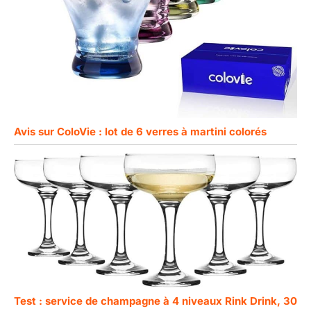
Avis sur ColoVie : lot de 6 verres à martini colorés
Test : service de champagne à 4 niveaux Rink Drink, 30