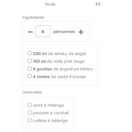
facile
€€
Ingrédients
–
+
personnes
200
ml
de whisky de seigle
100
ml
de noilly prat rouge
8
gouttes
de angostura bitters
4
zestes
de zeste d’orange
Ustensiles
verre à mélange
passoire à cocktail
cuillère à mélange