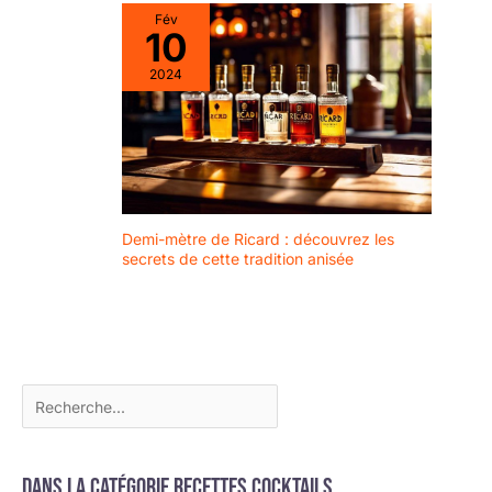
cocktails sont
Fév
purement
10
végétariennes, sans
2024
gluten, idéales pour les
végétaliens et les
amateurs de cocktails
soucieux de leur santé.
🍒 Passez votre
commande en toute
confiance : les cerises
cocktail Ved sont
Demi-mètre de Ricard : découvrez les
secrets de cette tradition anisée
cueillies à la main parmi
les meilleures cerises
de marasca dans les
riches montagnes
d'Italie et proposées
dans des bocaux
hermétiques qui les
garderont fraîches et
délicieuses plus
longtemps.
Dans la catégorie Recettes cocktails