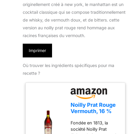
originellement créé à new york, le manhattan est un
cocktail classique qui se compose traditionnellement
de whisky, de vermouth doux, et de bitters. cette
version au noilly prat rouge rend hommage aux
racines françaises du vermouth.
Imprimer
Où trouver les ingrédients spécifiques pour ma
recette ?
Noilly Prat Rouge
Vermouth, 16 %
vol., 75 cl/750 ml,
Fondée en 1813, la
Apéritif Français
société Noilly Prat
Idéal pour Cocktail