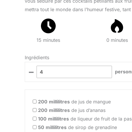
vous séduire par ces cocktails pétillants aux frui
mettra tout le monde dans l’humeur festive, tant
15 minutes
0 minutes
Ingrédients
–
person
200
millilitres
de jus de mangue
200
millilitres
de jus d’ananas
100
millilitres
de liqueur de fruit de la pa
50
millilitres
de sirop de grenadine