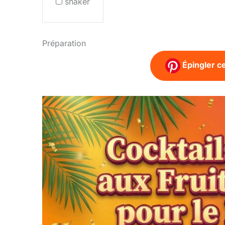
shaker
Préparation
Épingler ce