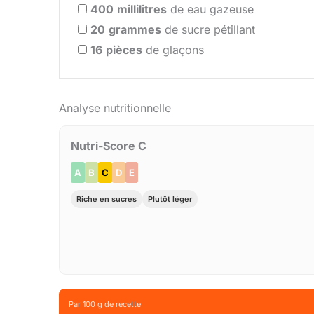
400
millilitres
de eau gazeuse
20
grammes
de sucre pétillant
16
pièces
de glaçons
Analyse nutritionnelle
Nutri-Score C
A
B
C
D
E
Riche en sucres
Plutôt léger
Par 100 g de recette