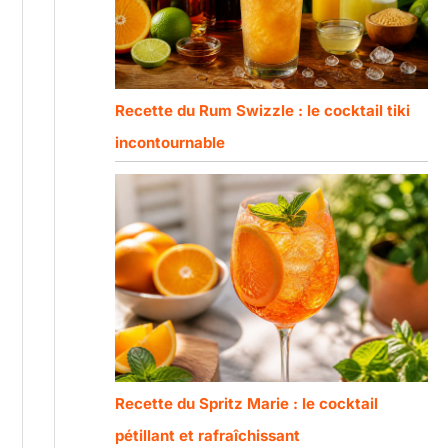
Recette du Rum Swizzle : le cocktail tiki
incontournable
Recette du Spritz Marie : le cocktail
pétillant et rafraîchissant