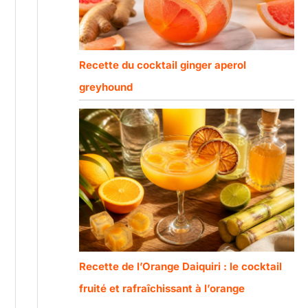
Recette du cocktail ginger aperol
greyhound
Recette de l’Orange Daiquiri : le cocktail
fruité et rafraîchissant à l’orange