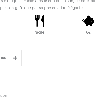
ts exotiques. Facile à réaliser à la maison, ce cocktail
 par son goût que par sa présentation élégante.
facile
€€
+
nes
ssion