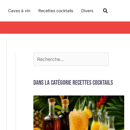
R
Recherche
Caves à vin
Recettes cocktails
Divers
e
c
h
e
r
c
h
e
Dans la catégorie Recettes cocktails
r