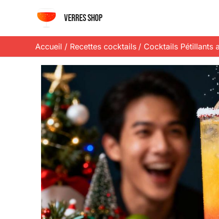
Aller
Verres shop
au
contenu
Accueil
Recettes cocktails
Cocktails Pétillants