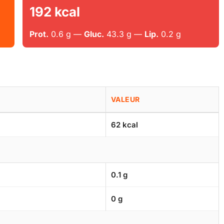
192 kcal
Prot.
0.6 g —
Gluc.
43.3 g —
Lip.
0.2 g
VALEUR
62 kcal
0.1 g
0 g