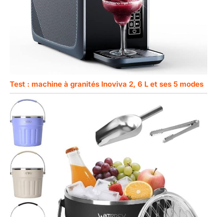
Test : machine à granités Inoviva 2, 6 L et ses 5 modes