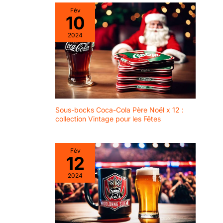
Fév
10
2024
Sous-bocks Coca-Cola Père Noël x 12 :
collection Vintage pour les Fêtes
Fév
12
2024