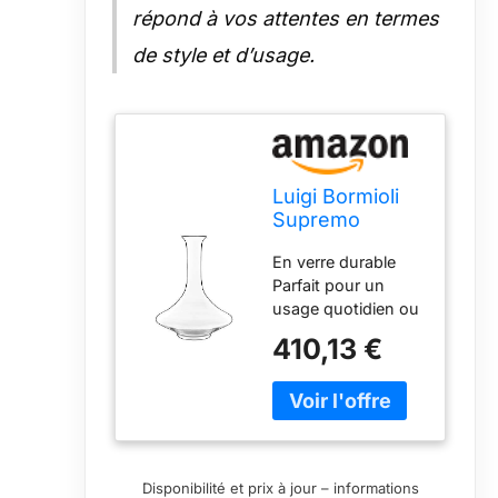
répond à vos attentes en termes
de style et d’usage.
Luigi Bormioli
Supremo
Carafe à
En verre durable
décanter pour
Parfait pour un
vin rouge
usage quotidien ou
Transparent
des occasions
725 ml
410,13 €
formelles Capacité
de 75 cl Fabriqué
en Italie Passe au
lave-vaisselle
Disponibilité et prix à jour – informations