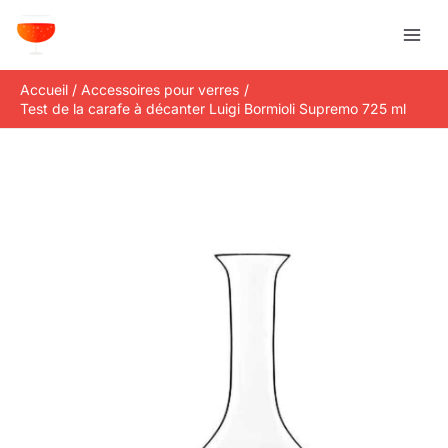
Aller
R
au
e
contenu
c
Accueil
Accessoires pour verres
h
Test de la carafe à décanter Luigi Bormioli Supremo 725 ml
e
r
c
h
e
r