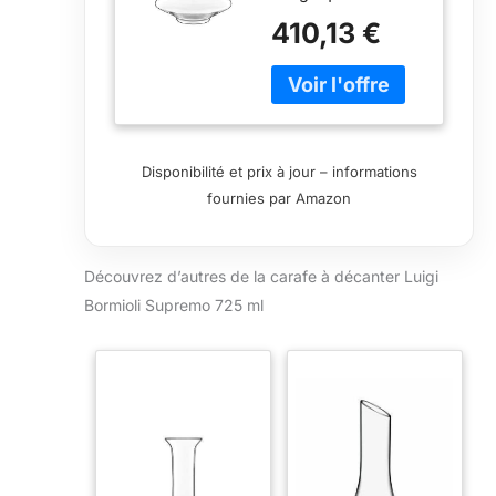
des occasions
725 ml
410,13 €
formelles Capacité
de 75 cl Fabriqué
en Italie Passe au
lave-vaisselle
Disponibilité et prix à jour – informations
fournies par Amazon
Découvrez d’autres de la carafe à décanter Luigi
Bormioli Supremo 725 ml