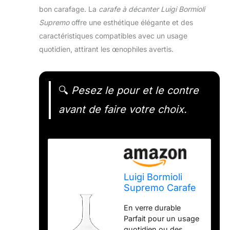
bon carafage. La
carafe à décanter Luigi Bormioli
Supremo
offre une esthétique élégante et des
caractéristiques compatibles avec un usage
quotidien, attirant les œnophiles avertis.
🔍
Pesez le pour et le contre
avant de faire votre choix.
Luigi Bormioli
Supremo Carafe
à décanter pour
En verre durable
vin rouge
Parfait pour un usage
Transparent 725
quotidien ou des