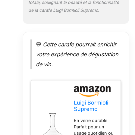
totale, soulignant la beauté et la fonctionnalité
de la carafe Luigi Bormioli Supremo.
💬
Cette carafe pourrait enrichir
votre expérience de dégustation
de vin.
Luigi Bormioli
Supremo
Carafe à
En verre durable
décanter pour
Parfait pour un
vin rouge
usage quotidien ou
Transparent