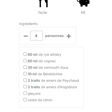
facile
€€
Ingrédients
–
+
personnes
60
ml
de rye whisky
60
ml
de cognac
30
ml
de vermouth doux
10
ml
de Bénédictine
2
traits
de amers de Peychaud
2
traits
de amers d’Angostura
glaçons
zeste de citron