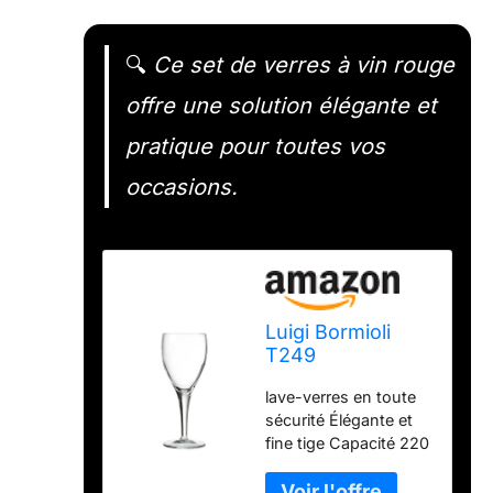
🔍
Ce set de verres à vin rouge
offre une solution élégante et
pratique pour toutes vos
occasions.
Luigi Bormioli
T249
Michelangelo
lave-verres en toute
Verres à vin
sécurité Élégante et
rouge, 220 ml
fine tige Capacité 220
(lot de 24)
ml/219,7 gram