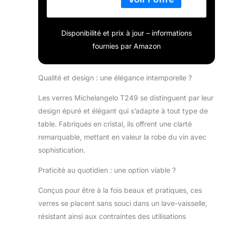
Disponibilité et prix à jour – informations
fournies par Amazon
Qualité et design : une élégance intemporelle ?
Les verres Michelangelo T249 se distinguent par leur
design épuré et élégant qui s’adapte à tout type de
table. Fabriqués en cristal, ils offrent une clarté
remarquable, mettant en valeur la robe du vin avec
sophistication.
Praticité au quotidien : une option viable ?
Conçus pour être à la fois beaux et pratiques, ces
verres se placent sans souci dans un lave-vaisselle,
résistant ainsi aux contraintes des utilisations