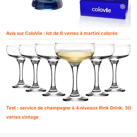
Avis sur ColoVie : lot de 6 verres à martini colorés
Test : service de champagne à 4 niveaux Rink Drink, 30
verres vintage