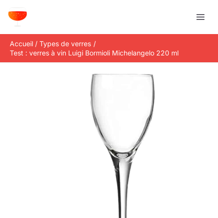
Aller
R
au
e
contenu
c
Accueil
Types de verres
h
Test : verres à vin Luigi Bormioli Michelangelo 220 ml
e
r
c
h
e
r