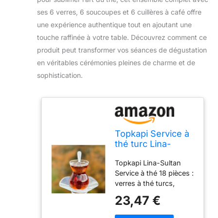
ses 6 verres, 6 soucoupes et 6 cuillères à café offre
une expérience authentique tout en ajoutant une
touche raffinée à votre table. Découvrez comment ce
produit peut transformer vos séances de dégustation
en véritables cérémonies pleines de charme et de
sophistication.
Topkapi Service à
thé turc Lina-
Sultan, 6 verres à
Topkapi Lina-Sultan
thé, 6 soucoupes,
Service à thé 18 pièces :
6 cuillères à café,
verres à thé turcs,
ensemble complet
soucoupes et cuillères
23,47 €
à café – pour 6
personnes Magnifique