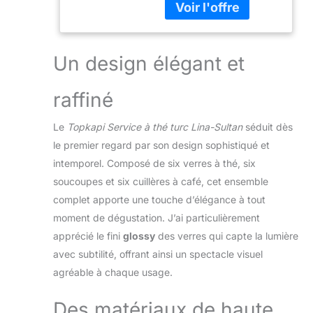
ensemble pour le thé
turc, le thé oriental, le
thé chaud, le thé à la
menthe marocain, et
Un design élégant et
bien plus encore Verre
à thé : hauteur ~ 8,5
raffiné
cm, Ø ~ 6,3 cm, volume
~ 150 ml │ soucoupe :
diamètre ~ 12,3 cm,
Le
Topkapi Service à thé turc Lina-Sultan
séduit dès
hauteur ~ 2,4 cm │
le premier regard par son design sophistiqué et
cuillère à café :
intemporel. Composé de six verres à thé, six
longueur ~ 11 cm,
soucoupes et six cuillères à café, cet ensemble
épaisseur du matériau
~ 2 mm Verre à thé :
complet apporte une touche d’élégance à tout
passe au lave-vaisselle,
moment de dégustation. J’ai particulièrement
au micro-ondes │
apprécié le fini
glossy
des verres qui capte la lumière
Dessous de verre :
avec subtilité, offrant ainsi un spectacle visuel
passe au lave-vaisselle,
agréable à chaque usage.
au micro-ondes │
Cuillère à café : passe
au lave-vaisselle
Des matériaux de haute