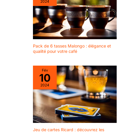
2024
Pack de 6 tasses Malongo : élégance et
qualité pour votre café
Fév
10
2024
Jeu de cartes Ricard : découvrez les