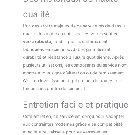
Topkapi: Plaisir de
passion pour la maison,
qualité
le jardin, la terrasse, le
balcon, les loisirs et la
L’un des atouts majeurs de ce service réside dans la
gastronomie
qualité des matériaux utilisés. Les verres sont en
verre robuste
, tandis que les cuillères sont
fabriquées en acier inoxydable, garantissant
durabilité et résistance à l’usure quotidienne. Après
plusieurs utilisations, les composants du service n’ont
montré aucun signe d’altération ou de ternissement.
C’est un investissement qui promet de traverser le
temps sans perdre de son éclat.
Entretien facile et pratique
Côté entretien, ce service est conçu pour s’adapter
aux contraintes modernes grâce à sa compatibilité
avec le lave-vaisselle pour les verres et les