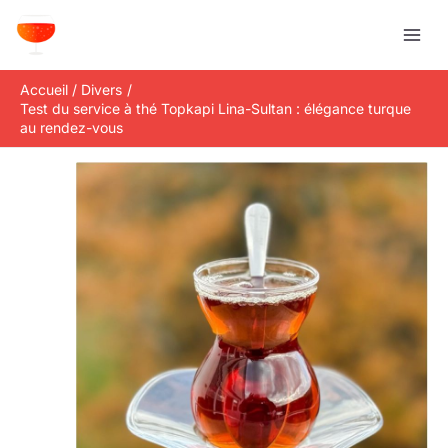
Aller
R
au
e
contenu
c
Accueil
Divers
h
Test du service à thé Topkapi Lina-Sultan : élégance turque
e
au rendez-vous
r
c
h
e
r