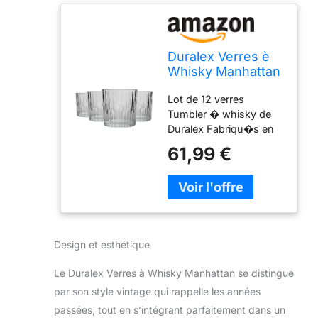
Duralex Verres è
Whisky Manhattan
- Style
Lot de 12 verres
Vintage/Tumbler
Tumbler � whisky de
Old
Duralex Fabriqu�s en
Fashioned/Rocks -
verre tremp� pour une
310 ML - Lot de 12
61,99 €
r�sistance
exceptionnelle aux
changements de
temp�rature.
R�sistants au micro-
onde, au lave-vaisselle
Design et esthétique
et au cong�lateur
Dimensions :
Le Duralex Verres à Whisky Manhattan se distingue
Contenance : 310 ml -
par son style vintage qui rappelle les années
Diam�tre : 84 mm -
Hauteur : 85 mm Un
passées, tout en s’intégrant parfaitement dans un