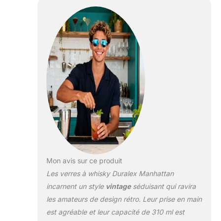
et au cong�lateur
Dimensions :
Contenance : 310 ml -
Diam�tre : 84 mm -
Hauteur : 85 mm Un
indispensable pour
tous les amateurs de
whisky. Un style
vintage associ� � une
fabrication intemporelle
Fabriqu� en France
depuis 1945, le verre
Duralex est presque
incassable. Il est
�galement non-poreux
Mon avis sur ce produit
et reste ainsi d�pourvu
de taches et autres
Les verres à whisky Duralex Manhattan
contaminants aussi
incarnent un style
vintage
séduisant qui ravira
longtemps que vous
les amateurs de design rétro. Leur prise en main
l'utiliserez
est agréable et leur capacité de 310 ml est