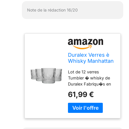
Note de la rédaction 16/20
Duralex Verres è
Whisky Manhattan
- Style
Lot de 12 verres
Vintage/Tumbler
Tumbler � whisky de
Old
Duralex Fabriqu�s en
Fashioned/Rocks -
verre tremp� pour une
310 ML - Lot de 12
61,99 €
r�sistance
exceptionnelle aux
changements de
temp�rature.
R�sistants au micro-
onde, au lave-vaisselle