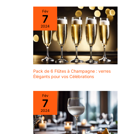
rhum sont les meilleurs
vaisselle : Oui.
verres en cristal sans
Fév
plomb ultra clairs, bien
7
fabriqués et parfaits pour
être tenus à la main. La
2024
haute qualité, le design
élégant et la forme
arrondie du fond rendent
ces verres à long shot
uniques. Leur grand
diamètre, leurs parois
épaisses et leur base
lourde permettent de
maintenir les boules de
glace et de garder les
Pack de 6 Flûtes à Champagne : verres
boissons au chaud.
【VERRES À WHISKEY
Élégants pour vos Célébrations
AVEC GRANDES
JETÉES】Nos 4 longs
verres à whisky peuvent
facilement contenir de
Fév
gros palets de hockey ou
7
des glaçons. Appréciez
le merveilleux arôme de
2024
votre whisky préféré
dans un verre à eau
cristallin pour les boules
de whisky ou les glaçons
lors de réceptions
formelles ou