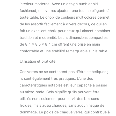
indispensable pour
intérieur moderne. Avec un design tumbler old
tous les amateurs de
fashioned, ces verres ajoutent une touche élégante à
whisky. Un style
toute table. Le choix de couleurs multicolores permet
vintage associ� � une
fabrication intemporelle
de les assortir facilement à divers décors, ce qui en
Fabriqu� en France
fait un excellent choix pour ceux qui aiment combiner
depuis 1945, le verre
tradition et modernité. Leurs dimensions compactes
Duralex est presque
de 8,4 x 8,5 x 8,4 cm offrent une prise en main
incassable. Il est
�galement non-poreux
confortable et une stabilité remarquable sur la table.
et reste ainsi d�pourvu
Utilisation et praticité
de taches et autres
contaminants aussi
Ces verres ne se contentent pas d’être esthétiques ;
longtemps que vous
l'utiliserez
ils sont également très pratiques. L’une des
caractéristiques notables est leur capacité à passer
au micro-onde. Cela signifie qu’ils peuvent être
utilisés non seulement pour servir des boissons
froides, mais aussi chaudes, sans aucun risque de
dommage. Le poids de chaque verre, qui contribue à