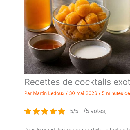
Recettes de cocktails exot
Par
Martin Ledoux
/
30 mai 2026
/
5 minutes de
5/5 - (5 votes)
Dans le grand théâtre des cocktails, le fruit de 