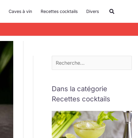
R
Recherche
Caves à vin
Recettes cocktails
Divers
e
c
h
e
r
c
h
e
Dans la catégorie
r
Recettes cocktails