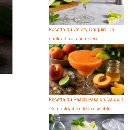
Recette du Celery Daiquiri : le
cocktail frais au céleri
Recette du Peach Passion Daiquiri
: le cocktail fruité irrésistible
é