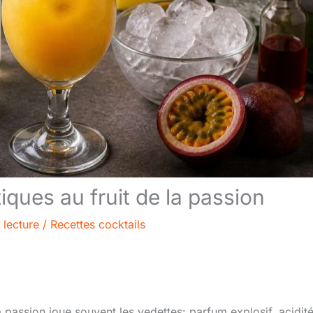
iques au fruit de la passion
 lecture
/
Recettes cocktails
la passion joue souvent les vedettes: parfum explosif, acidit