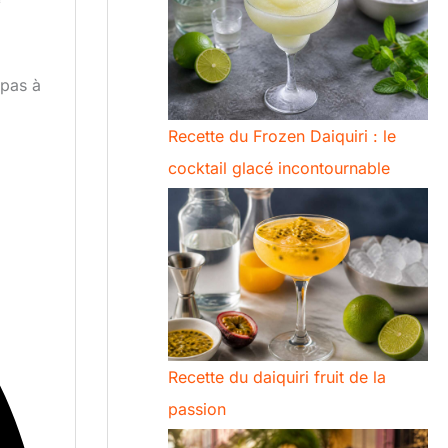
 pas à
Recette du Frozen Daiquiri : le
cocktail glacé incontournable
Recette du daiquiri fruit de la
passion