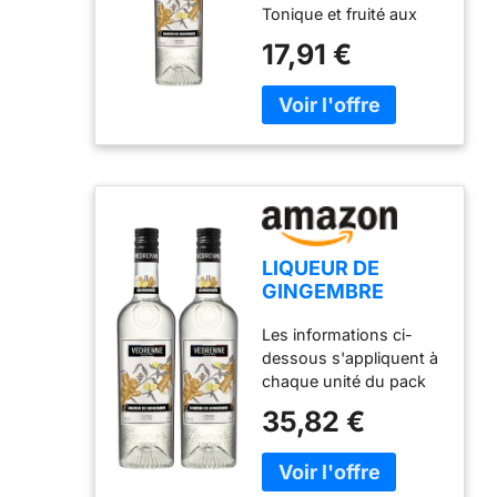
Tonique et fruité aux
notes épicées. SA
17,91 €
SAVEUR : Chaude et
très expressive,
agréablement pimentée
avec une longue finale
aux notes citronnées.
LIQUEUR DE
GINGEMBRE
VEDRENNE 25% -
Les informations ci-
70 cl (Lot de 2)
dessous s'appliquent à
chaque unité du pack
SA COULEUR : Jaune
35,82 €
paille clair. SON NEZ :
Tonique et fruité aux
notes épicées. SA