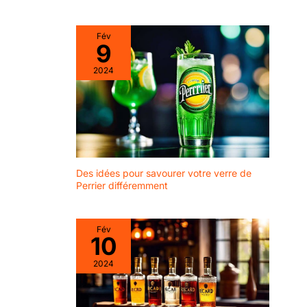
Fév
9
2024
Des idées pour savourer votre verre de
Perrier différemment
Fév
10
2024