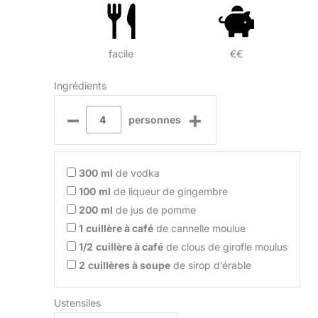
facile
€€
Ingrédients
–
+
personnes
300
ml
de vodka
100
ml
de liqueur de gingembre
200
ml
de jus de pomme
1
cuillère à café
de cannelle moulue
1/2
cuillère à café
de clous de girofle moulus
2
cuillères à soupe
de sirop d’érable
Ustensiles