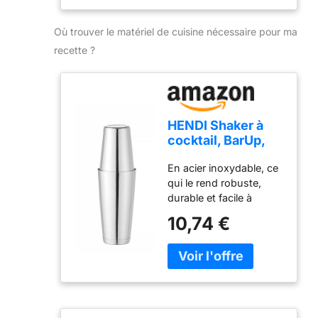
SAVEUR : Chaude et
très expressive,
agréablement pimentée
Où trouver le matériel de cuisine nécessaire pour ma
avec une longue finale
recette ?
aux notes citronnées.
HENDI Shaker à
cocktail, BarUp,
shaker Boston
En acier inoxydable, ce
Tin-on-Tin,
qui le rend robuste,
utilisation
durable et facile à
universelle, 2
nettoyer Polyvalent et à
shakers lestés :
10,74 €
usage universel, il
600ml,
permet de préparer la
ø90x(H)140mm et
plupart des types de
800ml,
cocktails Fermeture
ø92x(H)174mm,
hermétique, pas de
lavable au lave-
fuite Pratique à utiliser :
vaisselle, acier
les deux shakers ont